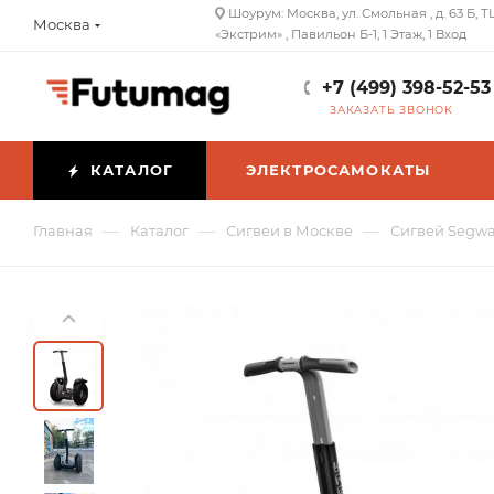
Шоурум: Москва, ул. Смольная , д. 63 Б, Т
Москва
«Экстрим» , Павильон Б-1, 1 Этаж, 1 Вход
+7 (499) 398-52-53
ЗАКАЗАТЬ ЗВОНОК
КАТАЛОГ
ЭЛЕКТРОСАМОКАТЫ
—
—
—
Главная
Каталог
Сигвеи в Москве
Сигвей Segwa