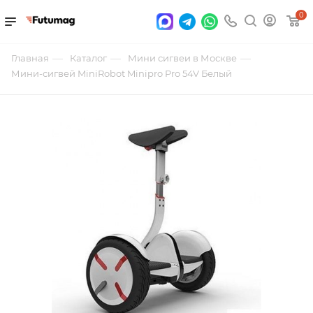
0
—
—
—
Главная
Каталог
Мини сигвеи в Москве
Мини-сигвей MiniRobot Minipro Pro 54V Белый