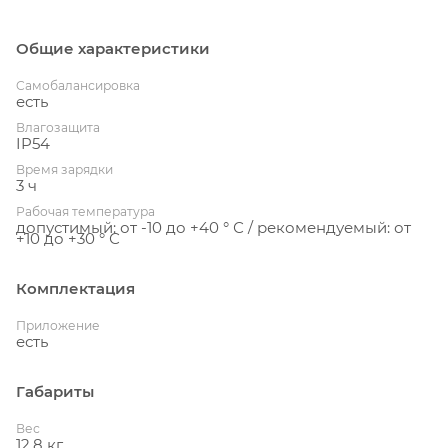
Общие характеристики
Cамобалансировка
есть
Влагозащита
IP54
Время зарядки
3 ч
Рабочая температура
допустимый: от -10 до +40 ° С / рекомендуемый: от
+10 до +30 ° С
Комплектация
Приложение
есть
Габариты
Вес
12.8 кг