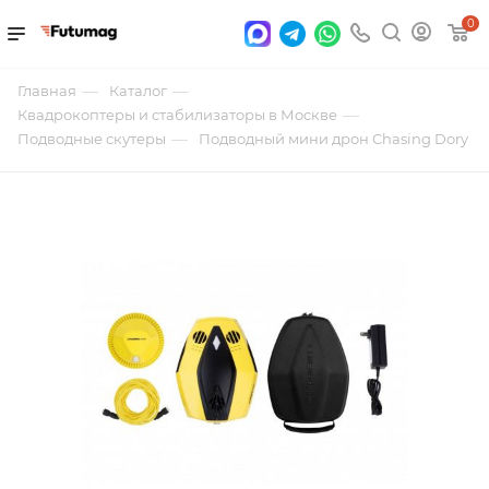
0
—
—
Главная
Каталог
—
Квадрокоптеры и стабилизаторы в Москве
—
Подводные скутеры
Подводный мини дрон Chasing Dory