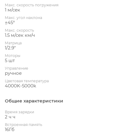
Макс. скорость погружения
1 м/сек
Макс. угол наклона
±45°
Макс. скорость
1.5 м/сек км/ч
Матрица
1/2.9"
Моторы
5 шт
Управление
ручное
Цветовая температура
4000K-5000k
Общие характеристики
Время зарядки
2 ч ч
Встроенная память
16Гб