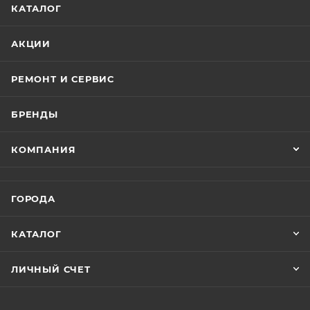
Стабилизация глубины погружения
КАТАЛОГ
Режим блокировки глубины помогает свободно
АКЦИИ
перемещаться и зависать на глубине, чтобы найти
то, что вы необходимо.
РЕМОНТ И СЕРВИС
БРЕНДЫ
Компактный
КОМПАНИЯ
Ультра компактный скоростной подводный
дрон
DORY
с камерой предназначен для любителей
ГОРОДА
дайвинга, океанографов, подводных операторов,
искателей приключений и просто любителей
КАТАЛОГ
наблюдать за жизнью в морских глубинах.
ЛИЧНЫЙ СЧЕТ