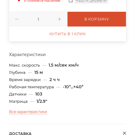
Уточняйте наличие
Нашли дешевле?
В КОРЗИНУ
КУПИТЬ В 1 КЛИК
Характеристики
1.5 м/сек км/ч
Макс. скорость
—
15 м
Глубина
—
2 ч ч
Время зарядки
—
-10°...+40°
Рабочая температура
—
103
Датчики
—
1/2.9"
Матрица
—
Все характеристики
ДОСТАВКА