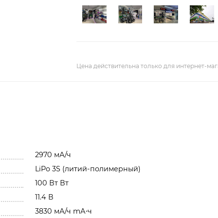
Цена действительна только для интернет-маг
2970 мА/ч
LiPo 3S (литий-полимерный)
100 Вт Вт
11.4 В
3830 мА/ч mА⋅ч