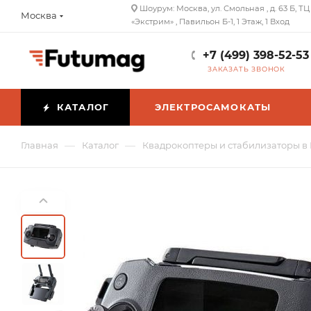
Шоурум: Москва, ул. Смольная , д. 63 Б, ТЦ
Москва
«Экстрим» , Павильон Б-1, 1 Этаж, 1 Вход
+7 (499) 398-52-53
ЗАКАЗАТЬ ЗВОНОК
КАТАЛОГ
ЭЛЕКТРОСАМОКАТЫ
—
—
Главная
Каталог
Квадрокоптеры и стабилизаторы в