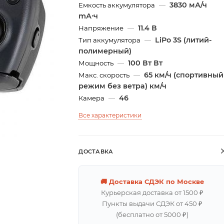
3830 мА/ч
Емкость аккумулятора
—
mА⋅ч
11.4 В
Напряжение
—
LiPo 3S (литий-
Тип аккумулятора
—
полимерный)
100 Вт Вт
Мощность
—
65 км/ч (спортивный
Макс. скорость
—
режим без ветра) км/ч
46
Камера
—
Все характеристики
ДОСТАВКА
🚚 Доставка СДЭК по Москве
Курьерская доставка от 1500 ₽
Пункты выдачи СДЭК от 450 ₽
(бесплатно от 5000 ₽)