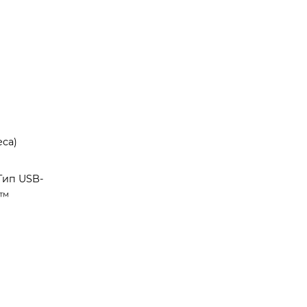
еса)
Тип USB-
)™