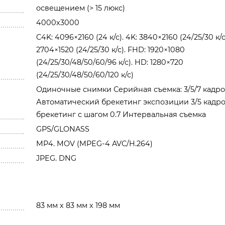
освещением (> 15 люкс)
4000x3000
C4K: 4096×2160 (24 к/с). 4K: 3840×2160 (24/25/30 к/с)
2704×1520 (24/25/30 к/с). FHD: 1920×1080
(24/25/30/48/50/60/96 к/с). HD: 1280×720
(24/25/30/48/50/60/120 к/с)
Одиночные снимки Серийная съемка: 3/5/7 кадр
Автоматический брекетинг экспозиции 3/5 кадро
брекетинг с шагом 0.7 Интервальная съемка
GPS/GLONASS
MP4. MOV (MPEG-4 AVC/H.264)
JPEG. DNG
83 мм х 83 мм х 198 мм