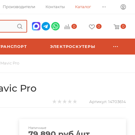
...
Производители
Контакты
Каталог
0
0
0
ТРАНСПОРТ
ЭЛЕКТРОСКУТЕРЫ
Mavic Pro
vic Pro
Артикул:
14703614
Наличные
79 890
руб.
/шт