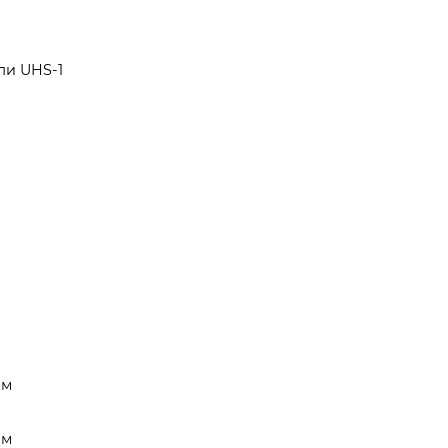
ли UHS-1
ым
ым