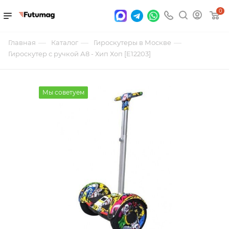
0
—
—
—
Главная
Каталог
Гироскутеры в Москве
Гироскутер с ручкой А8 - Хип Хоп [E12203]
Мы советуем