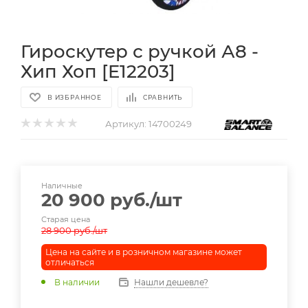
Гироскутер с ручкой А8 -
Хип Хоп [E12203]
В ИЗБРАННОЕ
СРАВНИТЬ
Артикул:
14700249
Наличные
20 900
руб.
/шт
Старая цена
28 900
руб.
/шт
Цена на сайте и в розничном магазине может
отличаться
В наличии
Нашли дешевле?