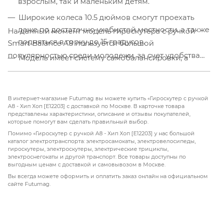
взрослым, так и маленьким детям.
Широкие колеса 10.5 дюймов смогут проехать
даже по достаточно ухабистой местности, а также
На данный момент модель гироскутера с ручкой
подняться в горку до 15 градусов.
Smart Balance A8 пользуется большой
популярностью среди молодежи, за счет удобства
Модель имеет систему самобалансировки, а
эксплуатации и устойчивости сигвея и динамики
также встроенную bluetooth колонку,
гироскутера. Модель А8 имеет на корпусе дисплей
предназначенную для прослушивания музыки во
для отображения текущей информации о скорости
время езды.
В интернет-магазине Futumag вы можете купить «Гироскутер с ручкой
передвижения и заряде батареи. Хотите купить
А8 - Хип Хоп [E12203] с доставкой по Москве. В карточке товара
представлены характеристики, описание и отзывы покупателей,
гироскутер с ручкой А8 – Хип хоп, но не можете
которые помогут вам сделать правильный выбор.
определиться? Позвоните нашим специалистам и
Помимо «Гироскутер с ручкой А8 - Хип Хоп [E12203] у нас большой
они ответят на все интересующие вас вопросы.
каталог электротранспорта: электросамокаты, электровелосипеды,
гироскутеры, электроскутеры, электрические трициклы,
электроснегокаты и другой транспорт. Все товары доступны по
выгодным ценам с доставкой и самовывозом в Москве.
Вы всегда можете оформить и оплатить заказ онлайн на официальном
сайте Futumag.