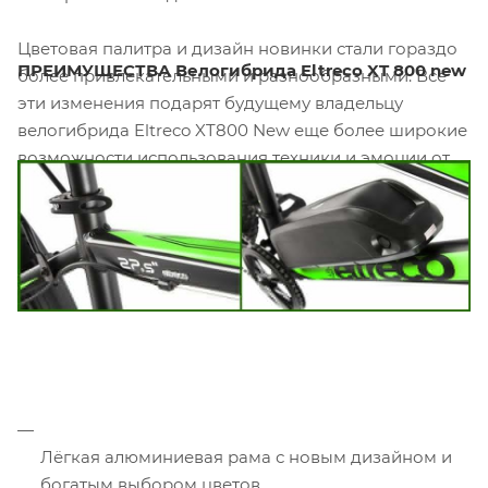
Цветовая палитра и дизайн новинки стали гораздо
ПРЕИМУЩЕСТВА Велогибрида Eltreco XT 800 new
более привлекательными и разнообразными. Все
эти изменения подарят будущему владельцу
велогибрида Eltreco XT800 New еще более широкие
возможности использования техники и эмоции от
городских или загородных поездок.
Лёгкая алюминиевая рама с новым дизайном и
богатым выбором цветов