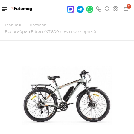
0
—
—
Главная
Каталог
Велогибрид Eltreco XT 800 new серо-черный