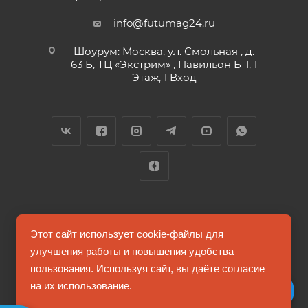
info@futumag24.ru
Шоурум: Москва, ул. Смольная , д.
63 Б, ТЦ «Экстрим» , Павильон Б-1, 1
Этаж, 1 Вход
2026 © FUTUMAG.RU
Этот сайт использует cookie-файлы для
улучшения работы и повышения удобства
пользования. Используя сайт, вы даёте согласие
Информация на сайте не является публичной офертой
на их использование.
Соглашение на обработку персональных данных