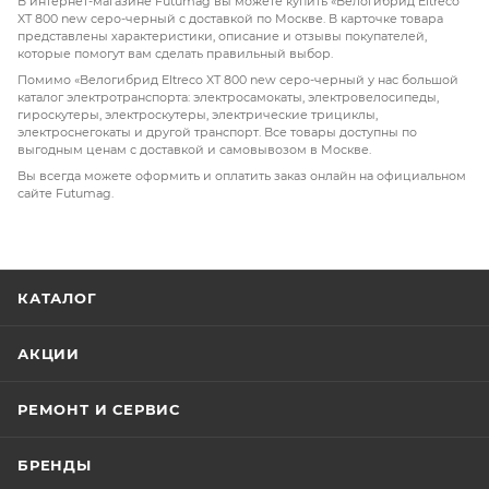
В интернет-магазине Futumag вы можете купить «Велогибрид Eltreco
XT 800 new серо-черный с доставкой по Москве. В карточке товара
представлены характеристики, описание и отзывы покупателей,
которые помогут вам сделать правильный выбор.
Помимо «Велогибрид Eltreco XT 800 new серо-черный у нас большой
каталог электротранспорта: электросамокаты, электровелосипеды,
гироскутеры, электроскутеры, электрические трициклы,
электроснегокаты и другой транспорт. Все товары доступны по
выгодным ценам с доставкой и самовывозом в Москве.
Вы всегда можете оформить и оплатить заказ онлайн на официальном
сайте Futumag.
КАТАЛОГ
АКЦИИ
РЕМОНТ И СЕРВИС
БРЕНДЫ