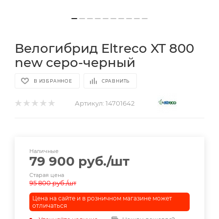
Велогибрид Eltreco XT 800
new серо-черный
В ИЗБРАННОЕ
СРАВНИТЬ
Артикул:
14701642
Наличные
79 900
руб.
/шт
Старая цена
95 800
руб.
/шт
Цена на сайте и в розничном магазине может
отличаться