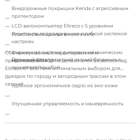
Внедорожные покрышки Kenda с агрессивным
протектором
LCD-велокомпьютер Eltreco с 5 уровнями
ассистента педалированию и гибкой системой
Пластиковые крылья в комплекте
настроек
Фирменная система дисковых механических
Сбалансированные характеристики и
Прочный металлический задний багажник с
тормозов Eltreco
привлекательная цена делают электровелосипед
прижимной скобой
Eltreco XT 800 New оптимальным выбором для
поездок по городу и загородным трассам в этом
сезоне!
Удобное эргономичное седло из эко-кожи
Улучшенная управляемость и маневренность
6-скоростная трансмиссия Shimano с
переключателями Micro Shift