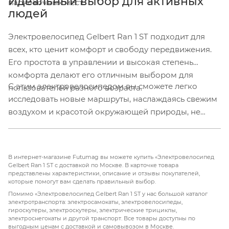
Идеальный выбор для активных
парковочных мест.
людей
Электровелосипед Gelbert Ran 1 ST подходит для
всех, кто ценит комфорт и свободу передвижения.
Его простота в управлении и высокая степень
комфорта делают его отличным выбором для
С этим электровелосипедом вы сможете легко
пользователей разного возраста.
исследовать новые маршруты, наслаждаясь свежим
воздухом и красотой окружающей природы, не
беспокоясь о пробках или недостатке парковочных
мест.
В интернет-магазине Futumag вы можете купить «Электровелосипед
Gelbert Ran 1 ST с доставкой по Москве. В карточке товара
представлены характеристики, описание и отзывы покупателей,
которые помогут вам сделать правильный выбор.
Помимо «Электровелосипед Gelbert Ran 1 ST у нас большой каталог
электротранспорта: электросамокаты, электровелосипеды,
гироскутеры, электроскутеры, электрические трициклы,
электроснегокаты и другой транспорт. Все товары доступны по
выгодным ценам с доставкой и самовывозом в Москве.