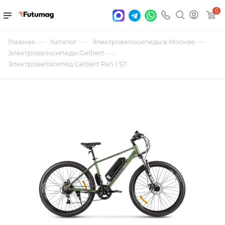
0
—
—
—
Главная
Каталог
Электровелосипеды в Москве
—
Электровелосипеды Gelbert
Электровелосипед Gelbert Ran 1 ST