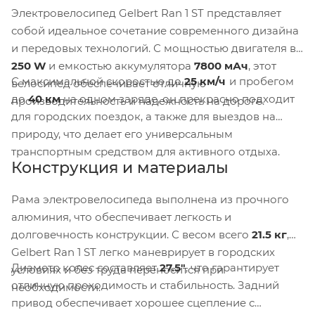
Электровелосипед Gelbert Ran 1 ST представляет
собой идеальное сочетание современного дизайна
и передовых технологий. С мощностью двигателя в
250 W
и емкостью аккумулятора
7800 мАч
, этот
С максимальной скоростью до
25 км/ч
и пробегом
велосипед обеспечивает отличную
до
40 км
на одном заряде, он прекрасно подходит
производительность и надежность на дороге.
для городских поездок, а также для выездов на
природу, что делает его универсальным
транспортным средством для активного отдыха.
Конструкция и материалы
Рама электровелосипеда выполнена из прочного
алюминия, что обеспечивает легкость и
долговечность конструкции. С весом всего
21.5 кг
,
Gelbert Ran 1 ST легко маневрирует в городских
Диаметр колес составляет
27.5"
, что гарантирует
условиях и без труда переносится при
отличную проходимость и стабильность. Задний
необходимости.
привод обеспечивает хорошее сцепление с