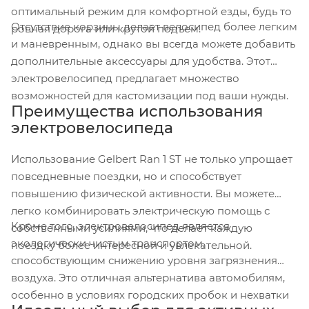
оптимальный режим для комфортной езды, будь то
Отсутствие корзины делает велосипед более легким
ровная дорога или крутой подъем.
и маневренным, однако вы всегда можете добавить
дополнительные аксессуары для удобства. Этот
электровелосипед предлагает множество
возможностей для кастомизации под ваши нужды.
Преимущества использования
электровелосипеда
Использование Gelbert Ran 1 ST не только упрощает
повседневные поездки, но и способствует
повышению физической активности. Вы можете
легко комбинировать электрическую помощь с
Кроме того, электровелосипед является
собственными усилиями, что делает каждую
экологически чистым транспортом,
поездку более интересной и увлекательной.
способствующим снижению уровня загрязнения
воздуха. Это отличная альтернатива автомобилям,
особенно в условиях городских пробок и нехватки