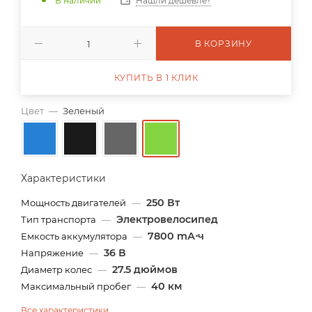
В наличии
Нашли дешевле?
В КОРЗИНУ
КУПИТЬ В 1 КЛИК
Цвет
—
Зеленый
Характеристики
250 Вт
Мощность двигателей
—
Электровелосипед
Тип транспорта
—
7800 mА⋅ч
Емкость аккумулятора
—
36 В
Напряжение
—
27.5 дюймов
Диаметр колес
—
40 км
Максимальный пробег
—
Все характеристики