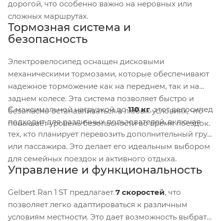
дорогой, что особенно важно на неровных или
сложных маршрутах.
Тормозная система и
безопасность
Электровелосипед оснащен дисковыми
механическими тормозами, которые обеспечивают
надежное торможение как на переднем, так и на
заднем колесе. Эта система позволяет быстро и
С максимальной нагрузкой до
110 кг
, этот велосипед
безопасно останавливаться в любых условиях, что
подходит для различных пользователей, включая
повышает уровень безопасности во время поездок.
тех, кто планирует перевозить дополнительный груз
или пассажира. Это делает его идеальным выбором
для семейных поездок и активного отдыха.
Управление и функциональность
Gelbert Ran 1 ST предлагает
7 скоростей
, что
позволяет легко адаптироваться к различным
условиям местности. Это дает возможность выбрать