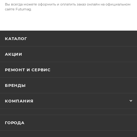
Удобное и безопасное управление
Вы всегда можете оформить и оплатить заказ онлайн на официальном
сайте Futumag.
Предустановленная сигнализация (два брелока в
комплекте)
КАТАЛОГ
АКЦИИ
РЕМОНТ И СЕРВИС
БРЕНДЫ
КОМПАНИЯ
ГОРОДА