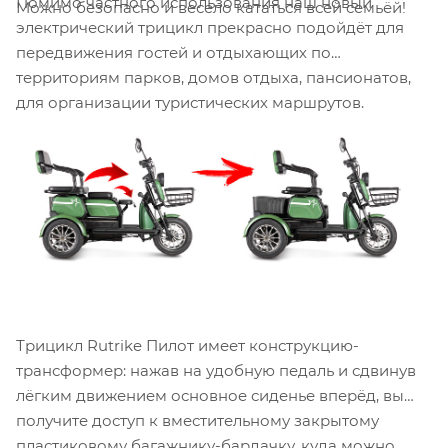
Помимо частного использования наш новый
Можно безопасно и весело кататься всей семьёй!
электрический трицикл прекрасно подойдёт для
передвижения гостей и отдыхающих по
территориям парков, домов отдыха, пансионатов,
для организации туристических маршрутов.
Трицикл Rutrike Пилот имеет конструкцию-
трансформер: нажав на удобную педаль и сдвинув
лёгким движением основное сиденье вперёд, вы
получите доступ к вместительному закрытому
пластиковому багажнику-бардачку, куда можно