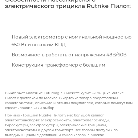
электрического трицикла Rutrike Пилот:
Новый электромотор с номинальной мощностью
650 Вт и высоким КПД
Возможность работать от напряжения 48В/60В
Конструкция-трансформер с большим
бардачком под сиденьем
Яркие светодиодные фары, поворотники и стоп-
сигналы
В интернет-магазине Futumag вы можете купить «Трицикл Rutrike
Пилот с доставкой по Москве. В карточке товара представлены
Надёжные барабанные тормоза
характеристики, описание и отзывы покупателей, которые помогут вам
сделать правильный выбор.
Большие надувные колёса 10" с вседорожными
Помимо «Трицикл Rutrike Пилот у нас большой каталог
покрышками
электротранспорта: электросамокаты, электровелосипеды,
гироскутеры, электроскутеры, электрические трициклы,
Ассортимент приятных расцветок
электроснегокаты и другой транспорт. Все товары доступны по
выгодным ценам с доставкой и самовывозом в Москве.