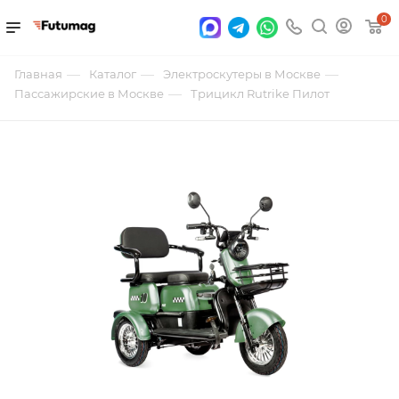
0
—
—
—
Главная
Каталог
Электроскутеры в Москве
—
Пассажирские в Москве
Трицикл Rutrike Пилот