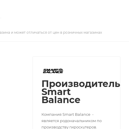
азина и может отличаться от цен в розничных магазинах
Производитель
Smart
Balance
Компания Smart Balance -
является родоначальником по
производству гироскутеров.