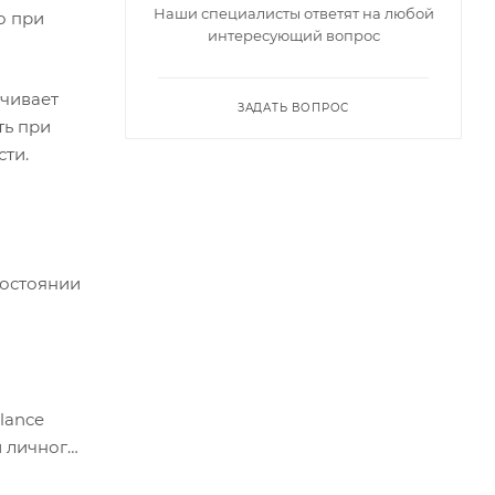
Наши специалисты ответят на любой
о при
интересующий вопрос
ечивает
ЗАДАТЬ ВОПРОС
ть при
ти.
состоянии
lance
и личного