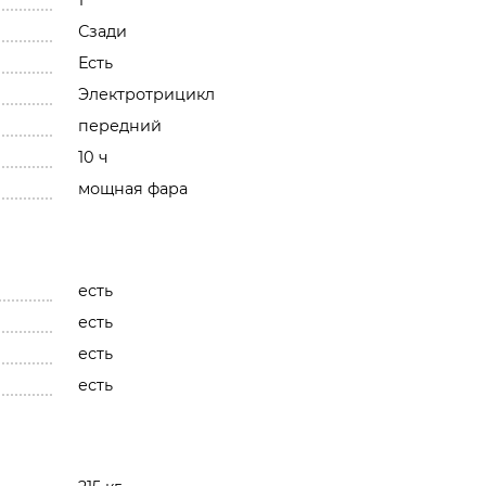
1
Сзади
Есть
Электротрицикл
передний
10 ч
мощная фара
есть
есть
есть
есть