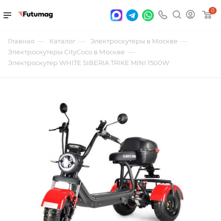
0
—
—
—
Главная
Каталог
Электроскутеры в Москве
—
Электроскутеры CityCoco в Москве
Электроскутер WHITE SIBERIA TRIKE MINI 1500W