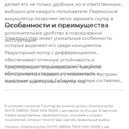
делает его не только удобным, но и ответственным
выбором для каждого пользователя. Переносной
аккумулятор позволяет легко заряжать скутер в
Особенности и преимущества
любом удобном месте, что добавляет
дополнительное удобство в повседневной
Электроскутер имеет уникальные особенности,
эксплуатации.
которые выделяют его среди конкурентов.
Редукторный мотор с дифференциалом
обеспечивает отличную устойчивость и
Компактные колеса диаметром 14 дюймов
предотвращает опрокидывание трицикла.
обеспечивают хорошую маневренность и
Мотоциклетная подвеска с множеством настроек
сцепление с дорогой. Габариты скутера составляют
позволяет адаптировать скутер под
165х112х91 см, что делает его идеальным для
индивидуальные предпочтения водителя.
городских условий, где важна компактность и
мобильность. Удобный бокс для поклажи, который
В интернет-магазине Futumag вы можете купить «Электроскутер
закрывается на защёлки, добавляет
WHITE SIBERIA TRIKE MINI 1500W с доставкой по Москве. В карточке
товара представлены характеристики, описание и отзывы
функциональности и стиля
покупателей, которые помогут вам сделать правильный выбор.
Помимо «Электроскутер WHITE SIBERIA TRIKE MINI 1500W у нас