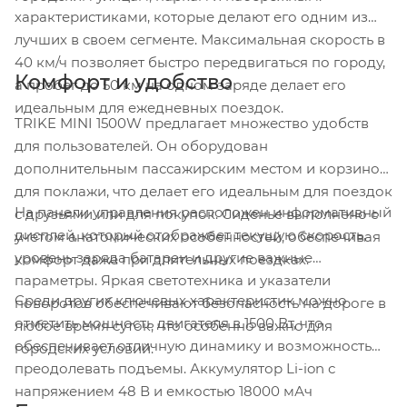
характеристиками, которые делают его одним из
лучших в своем сегменте. Максимальная скорость в
40 км/ч позволяет быстро передвигаться по городу,
Комфорт и удобство
а пробег до 50 км на одном заряде делает его
идеальным для ежедневных поездок.
TRIKE MINI 1500W предлагает множество удобств
для пользователей. Он оборудован
дополнительным пассажирским местом и корзиной
для поклажи, что делает его идеальным для поездок
На панели управления расположен информативный
с друзьями или для покупок. Сиденье выполнено с
дисплей, который отображает текущую скорость,
учетом анатомических особенностей, обеспечивая
уровень заряда батареи и другие важные
комфорт даже при длительных поездках.
параметры. Яркая светотехника и указатели
Среди других ключевых характеристик можно
поворотов обеспечивают безопасность на дороге в
отметить мощность двигателя в 1500 Вт, что
любое время суток, что особенно важно для
обеспечивает отличную динамику и возможность
городских условий.
преодолевать подъемы. Аккумулятор Li-ion с
напряжением 48 В и емкостью 18000 мАч