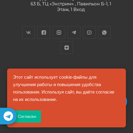
63 Б, ТЦ «Экстрим» , Павильон Б-1, 1
Этаж, 1 Вход
2026 © FUTUMAG.RU
Этот сайт использует cookie-файлы для
улучшения работы и повышения удобства
пользования. Используя сайт, вы даёте согласие
Информация на сайте не является публичной офертой
на их использование.
Соглашение на обработку персональных данных
Согласен