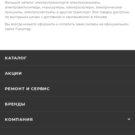
большой каталог электротранспорта: электросамокаты,
электровелосипеды, гироскутеры, электроскутеры, электрические
трициклы, электроснегокаты и другой транспорт. Все товары доступны
по выгодным ценам с доставкой и самовывозом в Москве.
Вы всегда можете оформить и оплатить заказ онлайн на официальном
сайте Futumag.
КАТАЛОГ
АКЦИИ
РЕМОНТ И СЕРВИС
БРЕНДЫ
КОМПАНИЯ