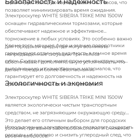
Безопасность и надежность
гарантирует быструю зарядку всего за 5 часов, что
позволяет минимизировать время ожидания.
Электроскутер WHITE SIBERIA TRIKE MINI 1500W
оснащен гидравлическими тормозами, которые
обеспечивают надежное и эффективное
торможение в любых условиях. Это особенно важно
Кроме того, мощная фара и задние поворотники
для городской среды, где могут возникать
гарантируют отличную видимость в темное время
непредвиденные ситуации. Три колеса
суток. Скутер также имеет прочную конструкцию,
обеспечивают дополнительную устойчивость, что
выполненную из качественных материалов, что
делает поездки более безопасными.
гарантирует его долговечность и надежность на
Экологичность и экономия
протяжении многих лет эксплуатации.
Электроскутер WHITE SIBERIA TRIKE MINI 1500W
является экологически чистым транспортным
средством, не загрязняющим окружающую среду.
Это делает его отличным выбором для городских
Использование электроскутера позволяет сократить
условий, где важна забота об экологии и снижение
расходы на топливо и снизить углеродный след, что
уровня выбросов.