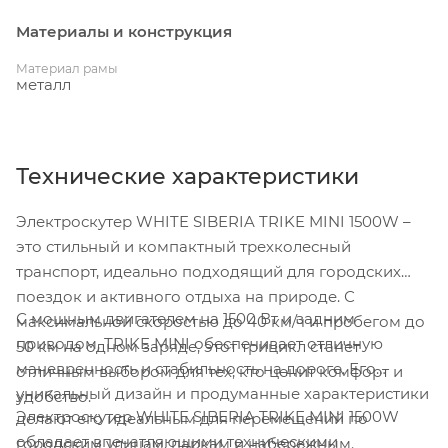
Материалы и конструкция
Материал рамы
металл
Технические характеристики
Электроскутер WHITE SIBERIA TRIKE MINI 1500W –
это стильный и компактный трехколесный
транспорт, идеально подходящий для городских
поездок и активного отдыха на природе. С
С мощным двигателем на 1500 Вт и задним
максимальной скоростью до 40 км/ч и пробегом до
приводом, TRIKE MINI обеспечивает отличную
50 км на одном заряде, этот трицикл станет
маневренность и стабильность на дороге. Его
отличным выбором для тех, кто ценит комфорт и
уникальный дизайн и продуманные характеристики
удобство.
Электроскутер WHITE SIBERIA TRIKE MINI 1500W
делают его идеальным для перемещений по
обладает впечатляющими техническими
городским улицам, паркам и набережным.