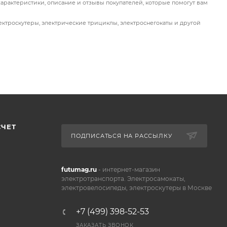
характеристики, описание и отзывы покупателей, которые помогут вам
лектроскутеры, электрические трициклы, электроснегокаты и другой
СЧЕТ
ПОДПИСАТЬСЯ НА РАССЫЛКУ
futumag.ru
- интернет-магазин
электротранспорта. Электросамокаты,
электровелосипеды, электроскутеры в Москве
+7 (499) 398-52-53
ЗАКАЗАТЬ ЗВОНОК