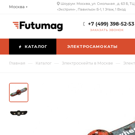
Шоурум: Москва, ул. Смольная , д. 63 Б, ТЦ
Москва
«Экстрим» , Павильон Б-1, 1 Этаж, 1 Вход
+7 (499) 398-52-53
ЗАКАЗАТЬ ЗВОНОК
КАТАЛОГ
ЭЛЕКТРОСАМОКАТЫ
—
—
—
Главная
Каталог
Электроскейты в Москве
Элек