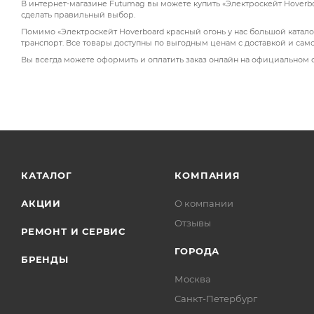
В интернет-магазине Futumag вы можете купить «Электроскейт Hoverbo
сделать правильный выбор.
Помимо «Электроскейт Hoverboard красный огонь у нас большой катало
транспорт. Все товары доступны по выгодным ценам с доставкой и сам
Вы всегда можете оформить и оплатить заказ онлайн на официальном 
КАТАЛОГ
КОМПАНИЯ
АКЦИИ
О компании
Отзывы
РЕМОНТ И СЕРВИС
ГОРОДА
БРЕНДЫ
Москва
Санкт-Петербург