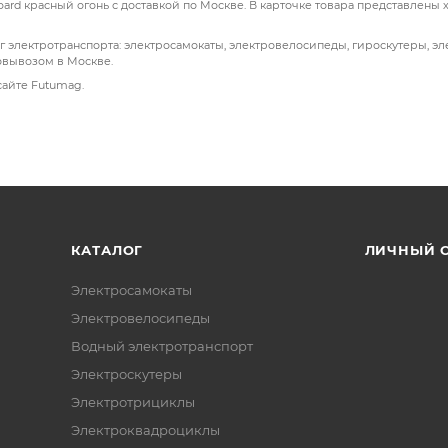
ard красный огонь с доставкой по Москве. В карточке товара представлены 
г электротранспорта: электросамокаты, электровелосипеды, гироскутеры, э
овывозом в Москве.
сайте Futumag.
КАТАЛОГ
ЛИЧНЫЙ 
Электросамокаты
Электровелосипеды
Водный электротранспорт
Электроскутеры
Электротрициклы
Электроквадроциклы