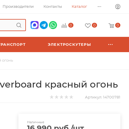
...
Производители
Контакты
Каталог
0
0
0
ТРАНСПОРТ
ЭЛЕКТРОСКУТЕРЫ
 огонь
verboard красный огонь
Артикул:
14700781
Наличные
16 990
руб.
/шт