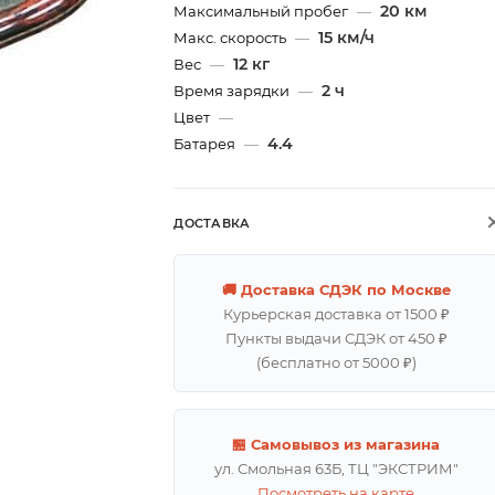
20 км
Максимальный пробег
—
15 км/ч
Макс. скорость
—
12 кг
Вес
—
2 ч
Время зарядки
—
Цвет
—
4.4
Батарея
—
ДОСТАВКА
🚚 Доставка СДЭК по Москве
Курьерская доставка от 1500 ₽
Пункты выдачи СДЭК от 450 ₽
(бесплатно от 5000 ₽)
🏪 Самовывоз из магазина
ул. Смольная 63Б, ТЦ "ЭКСТРИМ"
Посмотреть на карте