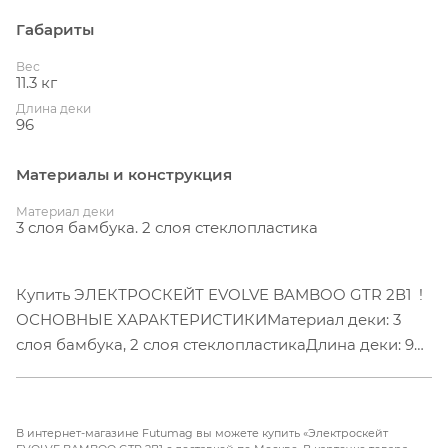
Габариты
Вес
11.3 кг
Длина деки
96
Материалы и конструкция
Материал деки
3 слоя бамбука. 2 слоя стеклопластика
Купить ЭЛЕКТРОСКЕЙТ EVOLVE BAMBOO GTR 2В1 !
ОСНОВНЫЕ ХАРАКТЕРИСТИКИМатериал деки: 3
слоя бамбука, 2 слоя стеклопластикаДлина деки: 96
см / 38" дюймовКолесная база: регулируемая, 910-
940мм / 36-37”Батарея: 14Ah, литий-ионовая
Samsung, со специальной патентованной BMSMax
В интернет-магазине Futumag вы можете купить «Электроскейт
скорость: приблизительно 36 км/ч (с колесами All