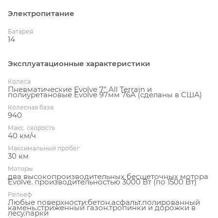
Электропитание
Батарея
14
Эксплуатационные характеристики
Колеса
Пневматические Evolve 7” All Terrain и
полиуретановые Evolve 97мм 76A (сделаны в США)
Колесная база
940
Макс. скорость
40 км/ч
Максимальный пробег
30 км
Моторы
два высокопроизводительных бесщеточных мотора
Evolve. производительностью 3000 Вт (по 1500 Вт)
Рельеф
Любые поверхности:бетон.асфальт.полированный
камень.стриженный газон.тропинки и дорожки в
лесу.парки