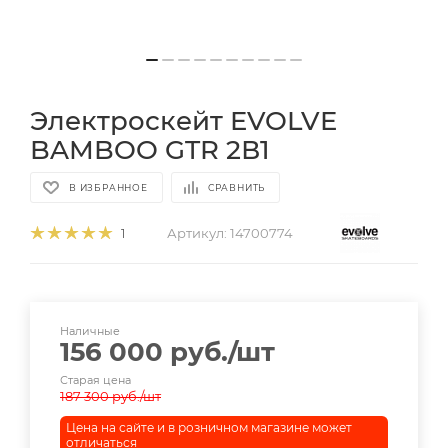
Электроскейт EVOLVE
BAMBOO GTR 2В1
В ИЗБРАННОЕ
СРАВНИТЬ
Артикул:
14700774
1
Наличные
156 000
руб.
/шт
Старая цена
187 300
руб.
/шт
Цена на сайте и в розничном магазине может
отличаться