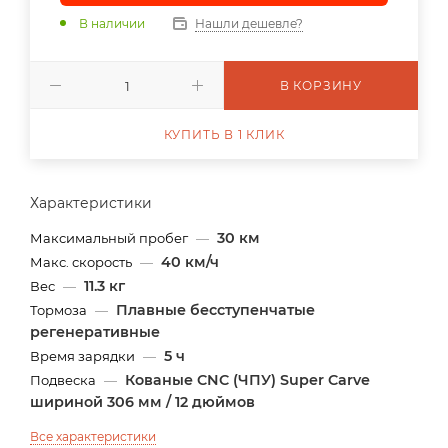
В наличии
Нашли дешевле?
В КОРЗИНУ
КУПИТЬ В 1 КЛИК
Характеристики
30 км
Максимальный пробег
—
40 км/ч
Макс. скорость
—
11.3 кг
Вес
—
Плавные бесступенчатые
Тормоза
—
регенеративные
5 ч
Время зарядки
—
Кованые CNC (ЧПУ) Super Carve
Подвеска
—
шириной 306 мм / 12 дюймов
Все характеристики