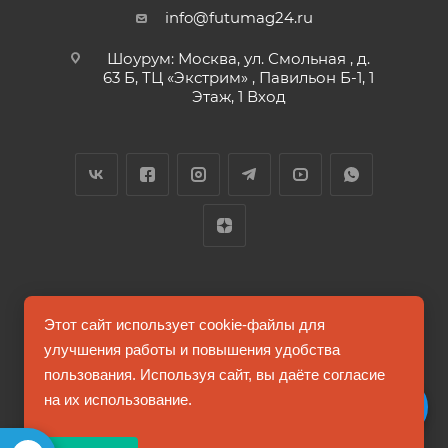
info@futumag24.ru
Шоурум: Москва, ул. Смольная , д.
63 Б, ТЦ «Экстрим» , Павильон Б-1, 1
Этаж, 1 Вход
2026 © FUTUMAG.RU
Этот сайт использует cookie-файлы для
улучшения работы и повышения удобства
пользования. Используя сайт, вы даёте согласие
Информация на сайте не является публичной офертой
на их использование.
Соглашение на обработку персональных данных