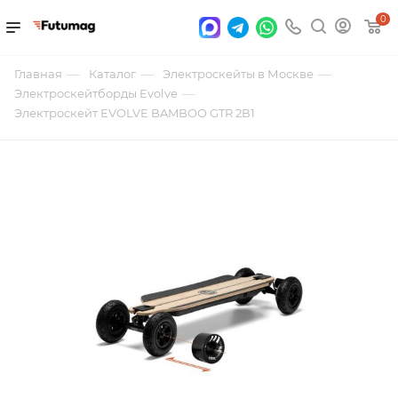
0
—
—
—
Главная
Каталог
Электроскейты в Москве
—
Электроскейтборды Evolve
Электроскейт EVOLVE BAMBOO GTR 2В1