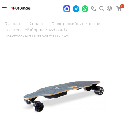
0
—
—
—
Главная
Каталог
Электроскейты в Москве
—
Электроскейтборды Buzzboards
Электроскейт Buzzboards B3 25км