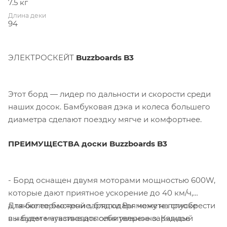
7.5 кг
Длина деки
94
ЭЛЕКТРОСКЕЙТ
Buzzboards B3
Этот борд — лидер по дальности и скорости среди
наших досок. Бамбуковая дэка и колеса большего
диаметра сделают поездку мягче и комфортнее.
ПРЕИМУЩЕСТВА доски Buzzboards B3
- Борд оснащен двумя моторами мощностью 600W,
которые дают приятное ускорение до 40 км/ч,
а также торможение, благодаря чему на спуске
Для более быстрой зарядки Вы можете приобрести
вы будете чувствовать себя уверенно. Каждый
в нашем магазине дополнительное зарядное