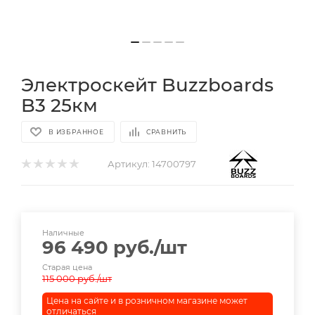
Электроскейт Buzzboards
B3 25км
В ИЗБРАННОЕ
СРАВНИТЬ
Артикул:
14700797
Наличные
96 490
руб.
/шт
Старая цена
115 000
руб.
/шт
Цена на сайте и в розничном магазине может
отличаться