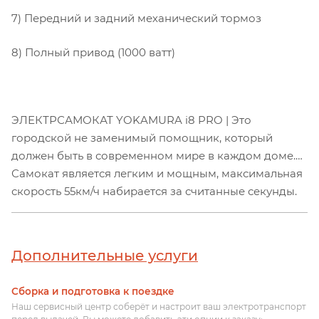
7) Передний и задний механический тормоз
8) Полный привод (1000 ватт)
ЭЛЕКТРСАМОКАТ YOKAMURA i8 PRO | Это
городской не заменимый помощник, который
должен быть в современном мире в каждом доме.
Самокат является легким и мощным, максимальная
скорость 55км/ч набирается за считанные секунды.
Это все возможно при помощи мощного мотор
колеса на 1000w, и современных разработках
компании Yokamura. Yokamura i8 PRO отлично
Дополнительные услуги
подойдет для вечерних прогулках по паркам или в
повседневном использовании как основное
Сборка и подготовка к поездке
транспортное средство. Ездить на работу и обратно
Наш сервисный центр соберёт и настроит ваш электротранспорт
станет для вас огромным удовольствием с новинкой