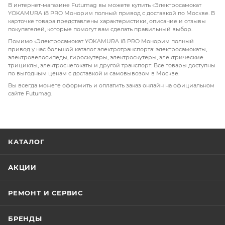
В интернет-магазине Futumag вы можете купить «Электросамокат
YOKAMURA i8 PRO Монорим полный привод с доставкой по Москве. В
карточке товара представлены характеристики, описание и отзывы
покупателей, которые помогут вам сделать правильный выбор.
Помимо «Электросамокат YOKAMURA i8 PRO Монорим полный
привод у нас большой каталог электротранспорта: электросамокаты,
электровелосипеды, гироскутеры, электроскутеры, электрические
трициклы, электроснегокаты и другой транспорт. Все товары доступны
по выгодным ценам с доставкой и самовывозом в Москве.
Вы всегда можете оформить и оплатить заказ онлайн на официальном
сайте Futumag.
КАТАЛОГ
АКЦИИ
РЕМОНТ И СЕРВИС
БРЕНДЫ