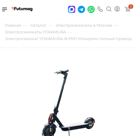
0
—
—
—
Главная
Каталог
Электросамокаты в Москве
—
Электросамокаты YOKAMURA
Электросамокат YOKAMURA i8 PRO Монорим полный привод