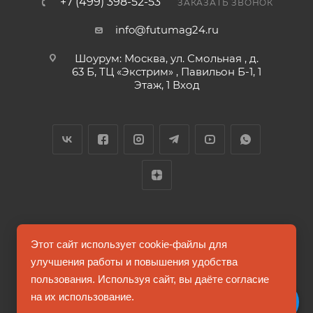
+7 (499) 398-52-53
ЗАКАЗАТЬ ЗВОНОК
info@futumag24.ru
Шоурум: Москва, ул. Смольная , д.
63 Б, ТЦ «Экстрим» , Павильон Б-1, 1
Этаж, 1 Вход
2026 © FUTUMAG.RU
Этот сайт использует cookie-файлы для
улучшения работы и повышения удобства
пользования. Используя сайт, вы даёте согласие
Информация на сайте не является публичной офертой
на их использование.