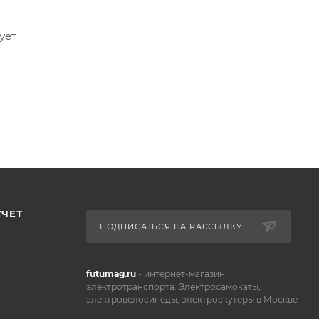
ует
СЧЕТ
ПОДПИСАТЬСЯ НА РАССЫЛКУ
futumag.ru
- интернет-магазин
электротранспорта. Электросамокаты,
электровелосипеды, электроскутеры в Москве