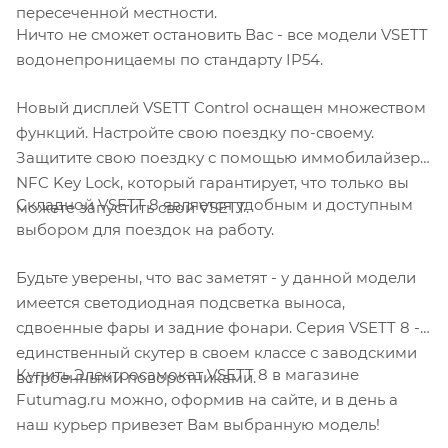
пересеченной местности.
Ничто не сможет остановить Вас - все модели VSETT
водонепроницаемы по стандарту IP54.
Новый дисплей VSETT Control оснащен множеством
функций. Настройте свою поездку по-своему.
Защитите свою поездку с помощью иммобилайзера
NFC Key Lock, который гарантирует, что только вы
Складной VSETT 8 является удобным и доступным
можете запустить свой VSETT.
выбором для поездок на работу.
Будьте уверены, что вас заметят - у данной модели
имеется светодиодная подсветка выноса,
сдвоенные фары и задние фонари. Серия VSETT 8 -
единственный скутер в своем классе с заводскими
Купить Электросамокат VSETT 8 в магазине
встроенными поворотниками.
Futumag.ru можно, оформив на сайте, и в день а
наш курьер привезет Вам выбранную модель!