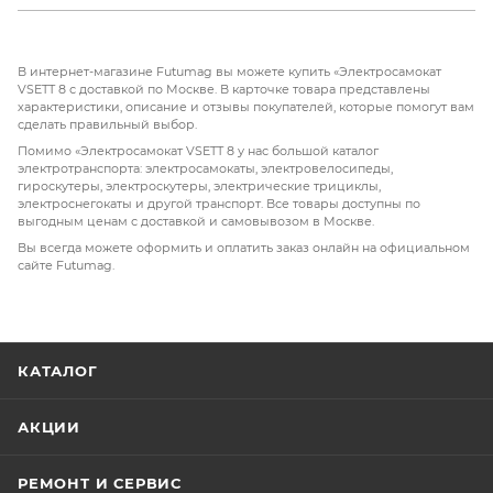
В интернет-магазине Futumag вы можете купить «Электросамокат
VSETT 8 с доставкой по Москве. В карточке товара представлены
характеристики, описание и отзывы покупателей, которые помогут вам
сделать правильный выбор.
Помимо «Электросамокат VSETT 8 у нас большой каталог
электротранспорта: электросамокаты, электровелосипеды,
гироскутеры, электроскутеры, электрические трициклы,
электроснегокаты и другой транспорт. Все товары доступны по
выгодным ценам с доставкой и самовывозом в Москве.
Вы всегда можете оформить и оплатить заказ онлайн на официальном
сайте Futumag.
КАТАЛОГ
АКЦИИ
РЕМОНТ И СЕРВИС