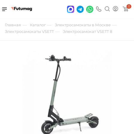
0
—
—
—
Главная
Каталог
Электросамокаты в Москве
—
Электросамокаты VSETT
Электросамокат VSETT 8