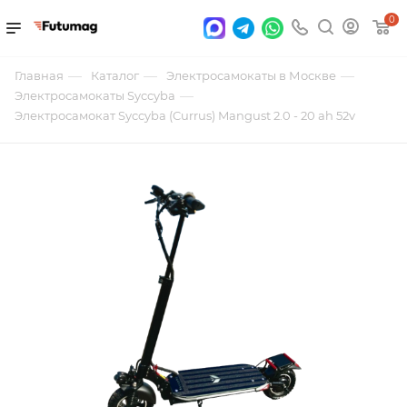
0
—
—
—
Главная
Каталог
Электросамокаты в Москве
—
Электросамокаты Syccyba
Электросамокат Syccyba (Currus) Mangust 2.0 - 20 ah 52v