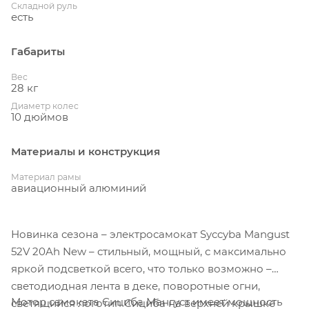
Складной руль
есть
Габариты
Вес
28 кг
Диаметр колес
10 дюймов
Материалы и конструкция
Материал рамы
авиационный алюминий
Новинка сезона – электросамокат Syccyba Mangust
52V 20Ah New – стильный, мощный, с максимально
яркой подсветкой всего, что только возможно –
светодиодная лента в деке, поворотные огни,
Мотор самоката Сициба Мангуст имеет мощность
светящийся логотип Сициба на верхней крышке