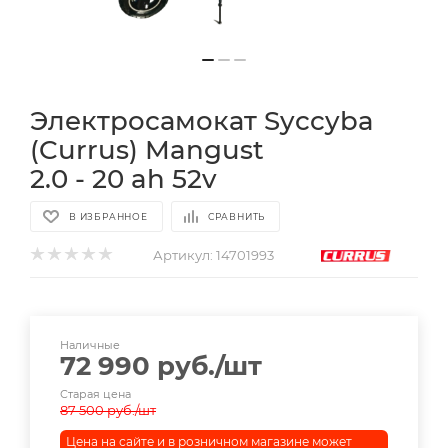
Электросамокат Syccyba
(Currus) Mangust
2.0 - 20 ah 52v
В ИЗБРАННОЕ
СРАВНИТЬ
Артикул:
14701993
Наличные
72 990
руб.
/шт
Старая цена
87 500
руб.
/шт
Цена на сайте и в розничном магазине может