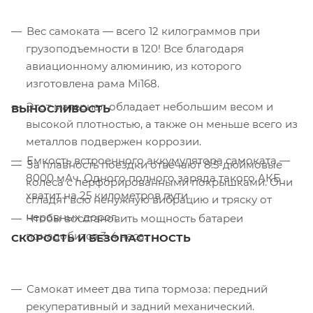
Вес самоката — всего 12 килограммов при
грузоподъемности в 120! Все благодаря
авиационному алюминию, из которого
изготовлена рама Mi168.
Этот материал обладает небольшим весом и
ВЫНОСЛИВОСТЬ
высокой плотностью, а также он меньше всего из
металлов подвержен коррозии.
Емкость встроенного аккумулятора самоката —
За плавность поездки отвечают 8.5-дюймовые
8000 мАч. Одного полного заряда такого АКБ
колеса с перфорированными покрышками. Они
хватит на 25 километров пути.
сгладят всю ненужную вибрацию и тряску от
неровных дорог.
Чтобы восстановить мощность батареи
понадобится 3-4 часа.
СКОРОСТЬ И БЕЗОПАСТНОСТЬ
Самокат имеет два типа тормоза: передний
рекуперативный и задний механический.