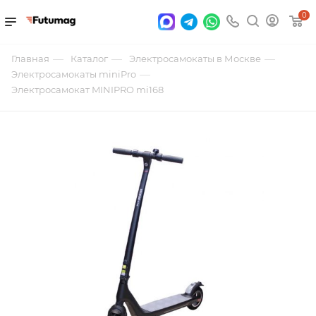
0
—
—
—
Главная
Каталог
Электросамокаты в Москве
—
Электросамокаты miniPro
Электросамокат MINIPRO mi168