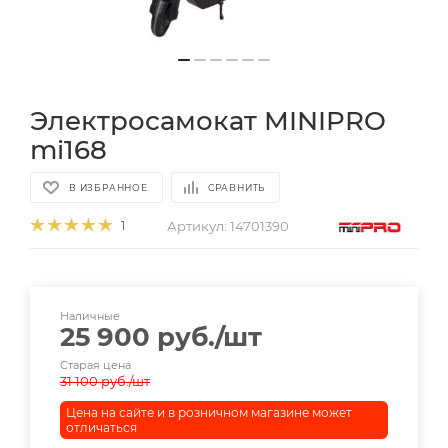
Электросамокат MINIPRO
mi168
В ИЗБРАННОЕ
СРАВНИТЬ
Артикул:
14701390
1
Наличные
25 900
руб.
/шт
Старая цена
31 100
руб.
/шт
Цена на сайте и в розничном магазине может
отличаться