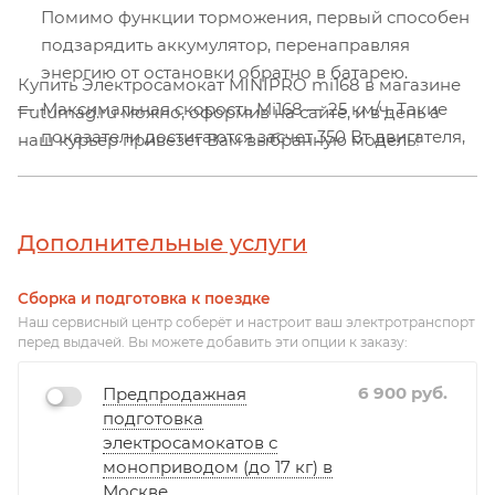
Помимо функции торможения, первый способен
подзарядить аккумулятор, перенаправляя
энергию от остановки обратно в батарею.
Купить Электросамокат MINIPRO mi168 в магазине
Максимальная скорость Mi168 — 25 км/ч. Такие
Futumag.ru можно, оформив на сайте, и в день а
показатели достигаются засчет 350 Вт двигателя,
наш курьер привезет Вам выбранную модель!
встроенного в переднее колесо.
Дополнительные услуги
Сборка и подготовка к поездке
Наш сервисный центр соберёт и настроит ваш электротранспорт
перед выдачей. Вы можете добавить эти опции к заказу:
6 900
руб.
Предпродажная
подготовка
электросамокатов с
моноприводом (до 17 кг) в
Москве