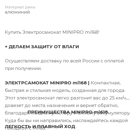
Материал рамы
алюминий
Купить Электросамокат MINIPRO mi168!
+ ДЕЛАЕМ ЗАЩИТУ ОТ ВЛАГИ
Осуществляем доставку по всей России с оплатой
при получении.
ЭЛЕКТРСАМОКАТ MINIPRO mi168 |
Компактная,
быстрая и стильная модель, созданная для города.
Этот электросамокат легко разгонит вас до 25 км/ч,
довезет до места назначения и вернет обратно,
ПРЕИМУЩЕСТВА MINIPRO mi618
благодаря мощному мотору и емкому аккумулятору.
Куда бы вы ни направились, наслаждайтесь каждой
ЛЕГКОСТЬ И ПЛАВНЫЙ ХОД
поездкой с Mi168!