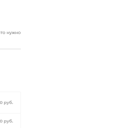
что нужно
и легкая
нии
00
руб.
00
руб.
ездой по