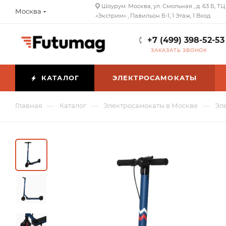
Шоурум: Москва, ул. Смольная , д. 63 Б, ТЦ
Москва
«Экстрим» , Павильон Б-1, 1 Этаж, 1 Вход
+7 (499) 398-52-53
ЗАКАЗАТЬ ЗВОНОК
КАТАЛОГ
ЭЛЕКТРОСАМОКАТЫ
—
—
—
Главная
Каталог
Электросамокаты в Москве
Эл