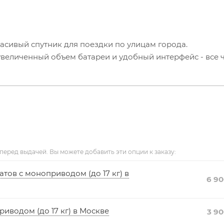
асивый спутник для поездки по улицам города.
величенный объем батареи и удобный интерфейс - все 
ко уместится в багажнике вашего автомобиля. Надежная 
ниевого сплава.
еред выдачей. Вы можете добавить эти опции к заказу:
годаря яркой передней фаре мощностью 2 Вт. Избежать
ет угол рассеивания света, который находится ниже ли
ов с моноприводом (до 17 кг) в
6 9
иводом (до 17 кг) в Москве
3 9
ния по ровным дорогам города, но также справятся с 