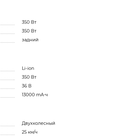
350 Вт
350 Вт
задний
Li-ion
350 Вт
36 В
13000 mА⋅ч
Двухколесный
25 км/ч