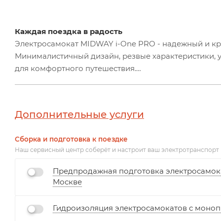
Каждая поездка в радость
Электросамокат MIDWAY i-One PRO - надежный и кр
Минималистичный дизайн, резвые характеристики, у
для комфортного путешествия.
Легкий и компактный спутник
Сложить самокат займет считанные секунды. Он лег
Дополнительные услуги
конструкция изготовлена из высокопрочного алюми
Сборка и подготовка к поездке
Яркая LED фара мощностью 2 Вт.
Наш сервисный центр соберёт и настроит ваш электротранспорт п
Поездки в темное время суток будут безопасны бла
ослепления встречных участников движения позволя
Предпродажная подготовка электросамокат
обзора.
Москве
Пневматические 8'' шины
Гидроизоляция электросамокатов с монопр
Надувные шины обеспечат плавность во время движе