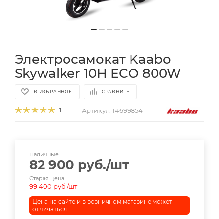
Электросамокат Kaabo
Skywalker 10H ECO 800W
В ИЗБРАННОЕ
СРАВНИТЬ
Артикул:
14699854
1
Наличные
82 900
руб.
/шт
Старая цена
99 400
руб.
/шт
Цена на сайте и в розничном магазине может
отличаться