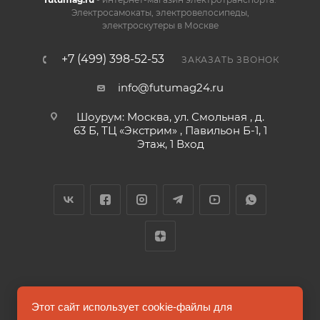
Дисплей и управление:
Электросамокаты, электровелосипеды,
электроскутеры в Москве
TFT экран: интеллектуальный LCD-дисплей,
+7 (499) 398-52-53
отображающий заряд батареи, пройденное
ЗАКАЗАТЬ ЗВОНОК
расстояние, общее расстояние и скорость.
info@futumag24.ru
Контроллер: синусоидальный контроллер,
Шоурум: Москва, ул. Смольная , д.
обеспечивающий плавность хода и отзывчивость
63 Б, ТЦ «Экстрим» , Павильон Б-1, 1
при управлении.
Этаж, 1 Вход
Размеры и вес:
Размер в разложенном виде: 1186x560x1200 мм.
Вес: 22.4 кг, достаточно легкий для
транспортировки.
2026 © FUTUMAG.RU
Материалы:
Этот сайт использует cookie-файлы для