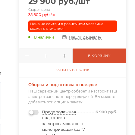
29 900
руб.
/шт
Старая цена
35 800
руб.
/шт
Цена на сайте и в розничном магазине
может отличаться
В наличии
Нашли дешевле?
В КОРЗИНУ
КУПИТЬ В 1 КЛИК
Сборка и подготовка к поездке
Наш сервисный центр соберёт и настроит ваш
электротранспорт перед выдачей. Вы можете
добавить эти опции к заказу:
Предпродажная
6 900
руб.
подготовка
электросамокатов с
моноприводом (до 17