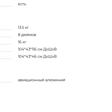
есть
13.5 кг
8 дюймов
16 кг
104*43*116 см ДхШхВ
104*43*46 см ДхШхВ
авиационный алюминий