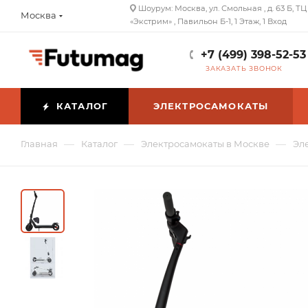
Шоурум: Москва, ул. Смольная , д. 63 Б, ТЦ
Москва
«Экстрим» , Павильон Б-1, 1 Этаж, 1 Вход
+7 (499) 398-52-53
ЗАКАЗАТЬ ЗВОНОК
КАТАЛОГ
ЭЛЕКТРОСАМОКАТЫ
—
—
—
Главная
Каталог
Электросамокаты в Москве
Эл