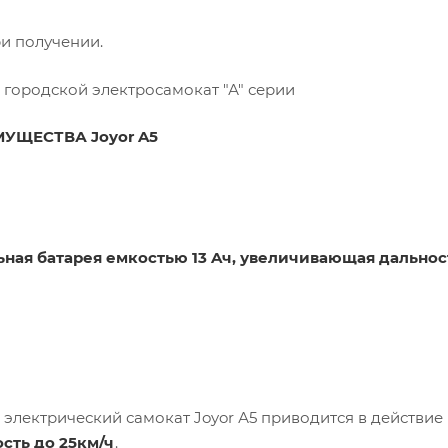
ри получении.
ородской электросамокат "А" серии
УЩЕСТВА Joyor A5
ная батарея емкостью 13 Aч, увеличивающая дальнос
 электрический самокат Joyor А5 приводится в действи
сть до 25км/ч
.