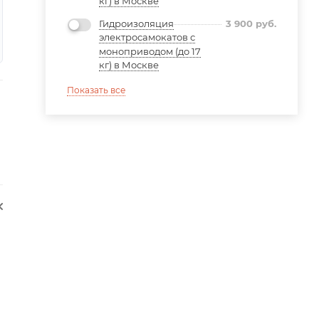
кг) в Москве
Гидроизоляция
3 900
руб.
электросамокатов с
моноприводом (до 17
кг) в Москве
Показать все