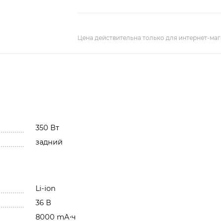
Цена действительна только для интернет-маг
350 Вт
задний
Li-ion
36 В
8000 mА⋅ч