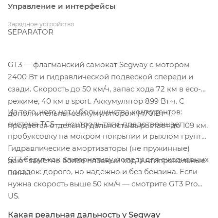
Управление и интерфейсы
Зарядное устройство
SEPARATOR
GT3 — флагманский самокат Segway с мотором
2400 Вт и гидравлической подвеской спереди и
сзади. Скорость до 50 км/ч, запас хода 72 км в eco-
режиме, 40 км в sport. Аккумулятор 899 Вт·ч. С
Из того, чего нет у большинства конкурентов:
дополнительным аккумулятором (470 Вт·ч,
система TCS — контроль тяги, предотвращает
продаётся отдельно) дальность вырастает до 109 км.
пробуксовку на мокром покрытии и рыхлом грунте.
Гидравлические амортизаторы (не пружинные)
GT3 берут как альтернативу мопеду для ежедневных
дают заметно более плавный ход. Антипрокольные
поездок: дорого, но надёжно и без бензина. Если
шины.
нужна скорость выше 50 км/ч — смотрите GT3 Pro
US.
Какая реальная дальность у Segway