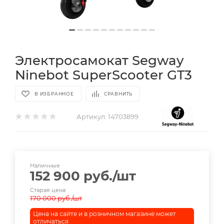
Электросамокат Segway
Ninebot SuperScooter GT3
В ИЗБРАННОЕ
СРАВНИТЬ
Артикул:
14703899
Наличные
152 900
руб.
/шт
Старая цена
170 000
руб.
/шт
Цена на сайте и в розничном магазине может
отличаться