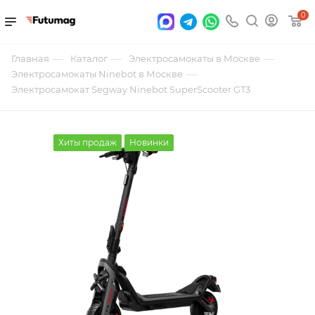
0
—
—
—
Главная
Каталог
Электросамокаты в Москве
—
Электросамокаты Ninebot в Москве
Электросамокат Segway Ninebot SuperScooter GT3
Хиты продаж
Новинки