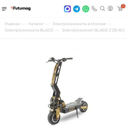
0
—
—
—
Главная
Каталог
Электросамокаты в Москве
—
Электросамокаты BLADE
Электросамокат BLADE Z (35 Ah)