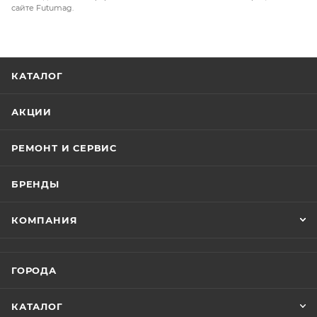
сайте Futumag.
системой ABS и круизконтролем для любителей
более дальних поездок. По центру руля установлен
яркий большой LED дисплей со всей необходимой
информацией. Всё в этом самокате просто кричит!
КАТАЛОГ
От фрезерованной CNC подножки до стильных
грипсов и подсветки.
АКЦИИ
РЕМОНТ И СЕРВИС
БРЕНДЫ
КОМПАНИЯ
ГОРОДА
КАТАЛОГ