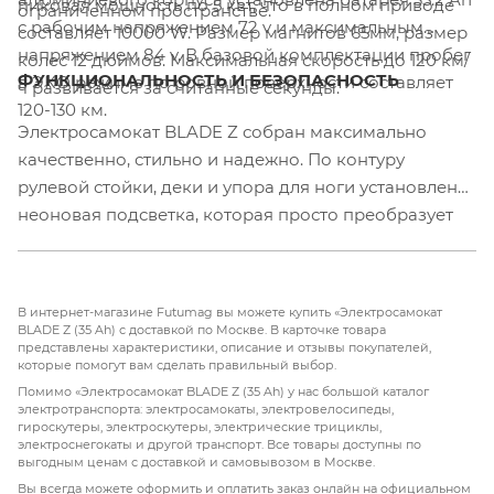
пиковая мощность по 5 квт, что в полном приводе
ограниченном пространстве.
с рабочим напряжением 72 v и максимальным
составляет 10000 W. Размер магнитов 65мм, размер
напряжением 84 v. В базовой комплектации пробег
колес 12 дюймов. Максимальная скорость до 120 км/
ФУНКЦИОНАЛЬНОСТЬ И БЕЗОПАСНОСТЬ
в ЭКО режиме по ровной поверхности составляет
ч развивается за считанные секунды.
120-130 км.
Электросамокат BLADE Z собран максимально
качественно, стильно и надежно. По контуру
рулевой стойки, деки и упора для ноги установлена
неоновая подсветка, которая просто преобразует
вид самоката в ночное время. Мощный передний
свет и задние поворотники с габаритами и стоп
сигналами. Все это освещение обеспечивает
В интернет-магазине Futumag вы можете купить «Электросамокат
качественный обзор в любое время, а так же
BLADE Z (35 Ah) с доставкой по Москве. В карточке товара
представлены характеристики, описание и отзывы покупателей,
позволяет обозначить габариты самоката на
которые помогут вам сделать правильный выбор.
дальнем расстоянии. Для качественного и четкого
Помимо «Электросамокат BLADE Z (35 Ah) у нас большой каталог
торможения BLADE Z оснащается фирменными
электротранспорта: электросамокаты, электровелосипеды,
гироскутеры, электроскутеры, электрические трициклы,
качественными гидравлическими двухпоршневыми
электроснегокаты и другой транспорт. Все товары доступны по
тормозами XOD или NUTT. Так же он оборудован
выгодным ценам с доставкой и самовывозом в Москве.
электронным рекуперационным тормозом,
Вы всегда можете оформить и оплатить заказ онлайн на официальном