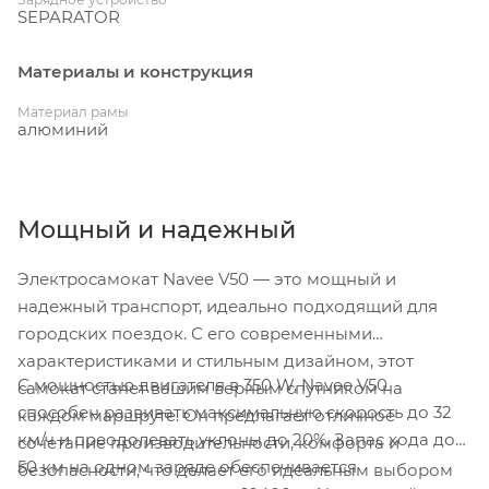
SEPARATOR
Материалы и конструкция
Материал рамы
алюминий
Мощный и надежный
Электросамокат Navee V50 — это мощный и
надежный транспорт, идеально подходящий для
городских поездок. С его современными
характеристиками и стильным дизайном, этот
С мощностью двигателя в 350 W, Navee V50
самокат станет вашим верным спутником на
способен развивать максимальную скорость до 32
каждом маршруте. Он предлагает отличное
км/ч и преодолевать уклоны до 20%. Запас хода до
сочетание производительности, комфорта и
50 км на одном заряде обеспечивается
безопасности, что делает его идеальным выбором