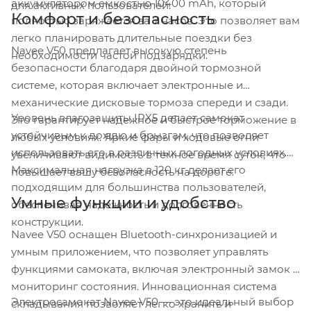
аккумулятором емкостью 10400 mAh, который
для активных пользователей.
Комфорт и безопасность
полностью заряжается за 7 часов. Это позволяет вам
легко планировать длительные поездки без
Navee V50 предлагает высокую степень
необходимости частой подзарядки.
безопасности благодаря двойной тормозной
системе, которая включает электронные и
механические дисковые тормоза спереди и сзади.
Уровень влагозащиты IPX5 делает самокат
Это гарантирует надежное и быстрое торможение в
устойчивым к дождю и брызгам, что позволяет
любых условиях. Яркие фары и ходовые огни
использовать его в различных погодных условиях.
увеличивают видимость в темное время суток, что
Максимальная нагрузка в 120 кг делает его
повышает вашу безопасность на дороге.
подходящим для большинства пользователей,
Умные функции и удобство
обеспечивая надежность и долговечность
конструкции.
Navee V50 оснащен Bluetooth-синхронизацией и
умным приложением, что позволяет управлять
функциями самоката, включая электронный замок и
мониторинг состояния. Инновационная система
Электросамокат Navee V50 — это идеальный выбор
складывания позволяет легко хранить и