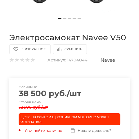
Электросамокат Navee V50
В ИЗБРАННОЕ
СРАВНИТЬ
Navee
Артикул:
14704044
Наличные
38 500
руб.
/шт
Старая цена
52 990
руб.
/шт
Цена на сайте и в розничном магазине может
отличаться
Уточняйте наличие
Нашли дешевле?