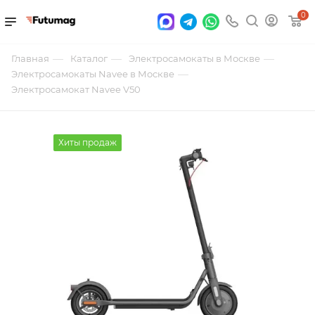
0
—
—
—
Главная
Каталог
Электросамокаты в Москве
—
Электросамокаты Navee в Москве
Электросамокат Navee V50
Хиты продаж