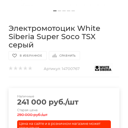
Электромотоцик White
Siberia Super Soco TSX
серый
В ИЗБРАННОЕ
СРАВНИТЬ
Артикул:
14700767
Наличные
241 000
руб.
/шт
Старая цена
290 000
руб.
/шт
Цена на сайте и в розничном магазине может
отличаться