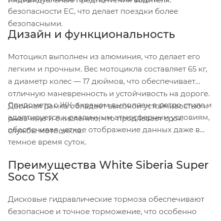
безопасности ЕС, что делает поездки более
безопасными.
Дизайн и функциональность
Мотоцикл выполнен из алюминия, что делает его
легким и прочным. Вес мотоцикла составляет 65 кг,
а диаметр колес — 17 дюймов, что обеспечивает
отличную маневренность и устойчивость на дороге.
Спидометр с ЖК-экраном выполнен в ретро стиле и
Двойная рамка обладает высокой устойчивостью к
адаптируется к различным атмосферным условиям,
ржавчине и окислению, что продлевает срок
обеспечивая четкое отображение данных даже в
службы мотоцикла.
темное время суток.
Преимущества White Siberia Super
Soco TSX
Дисковые гидравлические тормоза обеспечивают
безопасное и точное торможение, что особенно