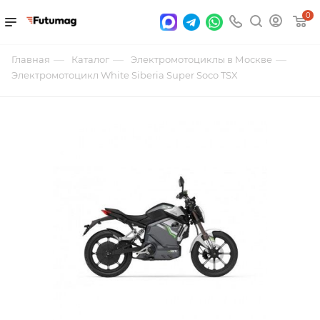
0
—
—
—
Главная
Каталог
Электромотоциклы в Москве
Электромотоцикл White Siberia Super Soco TSX