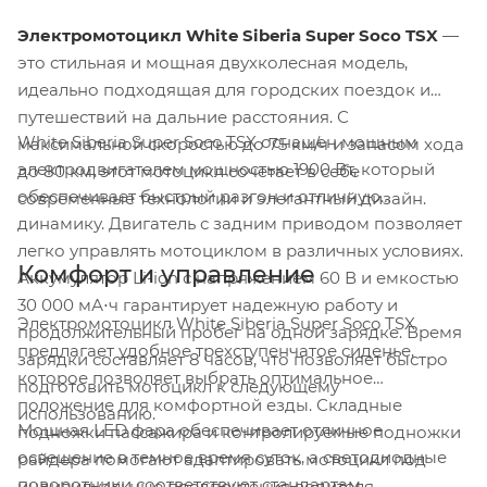
Электромотоцикл White Siberia Super Soco TSX
—
это стильная и мощная двухколесная модель,
идеально подходящая для городских поездок и
путешествий на дальние расстояния. С
White Siberia Super Soco TSX оснащен мощным
максимальной скоростью до 75 км/ч и запасом хода
электродвигателем мощностью 1900 Вт, который
до 80 км, этот мотоцикл сочетает в себе
обеспечивает быстрый разгон и отличную
современные технологии и элегантный дизайн.
динамику. Двигатель с задним приводом позволяет
легко управлять мотоциклом в различных условиях.
Комфорт и управление
Аккумулятор Li-ion с напряжением 60 В и емкостью
30 000 мА⋅ч гарантирует надежную работу и
Электромотоцикл White Siberia Super Soco TSX
продолжительный пробег на одной зарядке. Время
предлагает удобное трехступенчатое сиденье,
зарядки составляет 8 часов, что позволяет быстро
которое позволяет выбрать оптимальное
подготовить мотоцикл к следующему
положение для комфортной езды. Складные
использованию.
Мощная LED фара обеспечивает отличное
подножки пассажира и контролируемые подножки
освещение в темное время суток, а светодиодные
райдера помогают адаптировать мотоцикл под
поворотники соответствуют стандартам
индивидуальные предпочтения водителя.