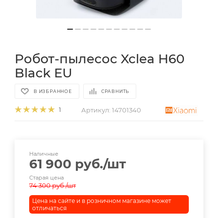
Робот-пылесос Xclea H60
Black EU
В ИЗБРАННОЕ
СРАВНИТЬ
Артикул:
14701340
1
Наличные
61 900
руб.
/шт
Старая цена
74 300
руб.
/шт
Цена на сайте и в розничном магазине может
отличаться