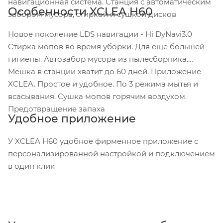
навигационная система. Станция с автоматическим
Особенности XCLEA H60
забором мусора, стиркой и сушкой дисков
Новое поколение LDS навигации - Hi DyNavi3.0
Стирка мопов во время уборки. Для еще большей
гигиены. Автозабор мусора из пылесборника.
Мешка в станции хватит до 60 дней. Приложение
XCLEA. Простое и удобное. По 3 режима мытья и
всасывания. Сушка мопов горячим воздухом.
Предотвращение запаха
Удобное приложение
У XCLEA H60 удобное фирменное приложение с
персонализированной настройкой и подключением
в один клик