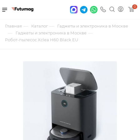
0
—
—
Главная
Каталог
Гаджеты и электроника в Москве
—
—
Гаджеты и электроника в Москве
Робот-пылесос Xclea H60 Black EU