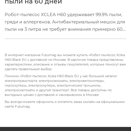
пыли на 60 дней
Робот-пылесос XCLEA H60 удерживает 99.9% пыли,
гряди и аллергенов. Антибактериальный мешок для
пыли на 3 литра не требует внимания примерно 60
дней. Мешок герметично закрывается при
извлечении из станции, чтобы не допустить
обратного заброса пыли
В интернет-магазине Futumag вы можете купить «Робот-пылесос Xclea
H60 Black EU с доставкой по Москве. В карточке товара представлены
характеристики, описание и отзывы покупателей, которые помогут вам
сделать правильный выбор.
Помимо «Робот-пылесос Xclea H60 Black EU у нас большой каталог
электротранспорта: электросамокаты, электровелосипеды,
гироскутеры, электроскутеры, электрические трициклы,
электроснегокаты и другой транспорт. Все товары доступны по
выгодным ценам с доставкой и самовывозом в Москве.
Вы всегда можете оформить и оплатить заказ онлайн на официальном
сайте Futumag.