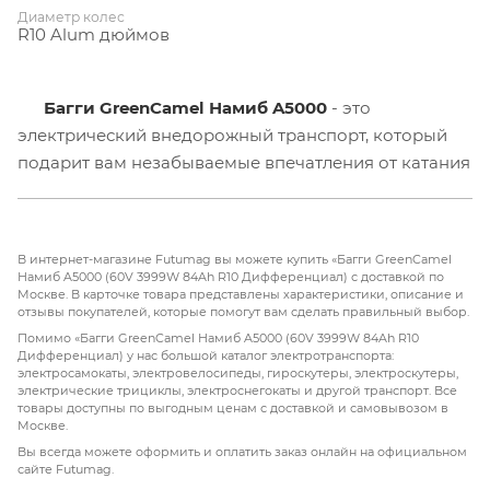
Диаметр колес
R10 Alum дюймов
Багги GreenCamel Намиб A5000
- это
электрический внедорожный транспорт, который
подарит вам незабываемые впечатления от катания
как по городским улицам, так и по бездорожью.
Этот мощный и универсальный багги идеально
подойдет как для активного времяпрепровождения
В интернет-магазине Futumag вы можете купить «Багги GreenCamel
на свежем воздухе, так и для использования в
Намиб A5000 (60V 3999W 84Ah R10 Дифференциал) с доставкой по
Москве. В карточке товара представлены характеристики, описание и
повседневной жизни.
отзывы покупателей, которые помогут вам сделать правильный выбор.
Помимо «Багги GreenCamel Намиб A5000 (60V 3999W 84Ah R10
Важным преимуществом
багги GreenCamel
Дифференциал) у нас большой каталог электротранспорта:
электросамокаты, электровелосипеды, гироскутеры, электроскутеры,
Намиб A5000 является его мощный двигатель
электрические трициклы, электроснегокаты и другой транспорт. Все
мощностью
5000 Вт
, который позволяет
товары доступны по выгодным ценам с доставкой и самовывозом в
Москве.
разгоняться до высоких скоростей и проходить
Вы всегда можете оформить и оплатить заказ онлайн на официальном
сложные участки маршрута без труда. Благодаря
сайте Futumag.
аккумулятору Boston с увеличенной емкостью
84 Ач