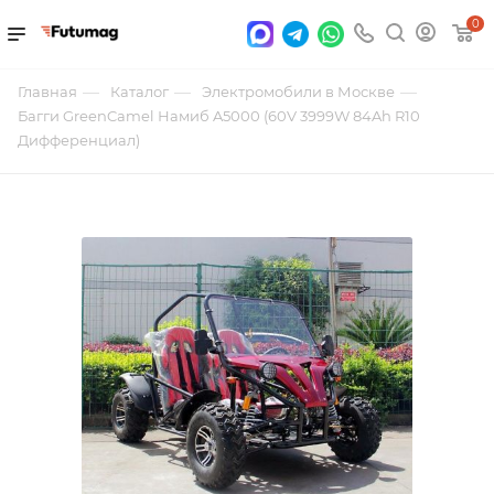
0
—
—
—
Главная
Каталог
Электромобили в Москве
Багги GreenCamel Намиб A5000 (60V 3999W 84Ah R10
Дифференциал)