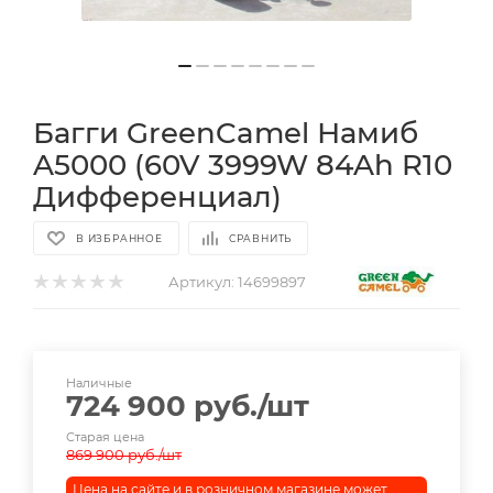
Багги GreenCamel Намиб
A5000 (60V 3999W 84Ah R10
Дифференциал)
В ИЗБРАННОЕ
СРАВНИТЬ
Артикул:
14699897
Наличные
724 900
руб.
/шт
Старая цена
869 900
руб.
/шт
Цена на сайте и в розничном магазине может