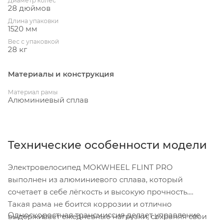
Диаметр колес
28 дюймов
Длина упаковки
1520 мм
Вес с упаковкой
28 кг
Материалы и конструкция
Материал рамы
Алюминиевый сплав
Технические особенности модели
Электровелосипед MOKWHEEL FLINT PRO
выполнен из алюминиевого сплава, который
сочетает в себе лёгкость и высокую прочность.
Такая рама не боится коррозии и отлично
Односкоростная трансмиссия делает управление
выдерживает ежедневные нагрузки, сохраняя свои