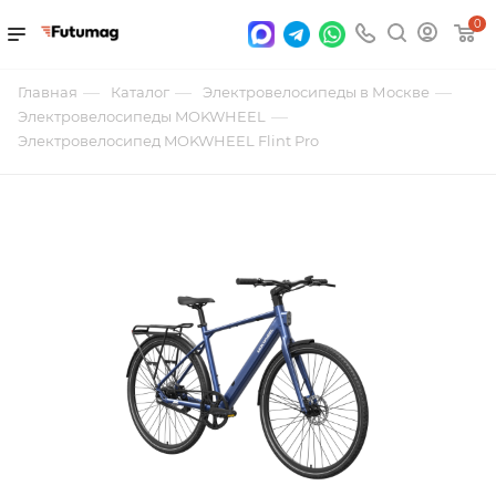
0
—
—
—
Главная
Каталог
Электровелосипеды в Москве
—
Электровелосипеды MOKWHEEL
Электровелосипед MOKWHEEL Flint Pro