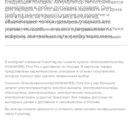
следующей поездке. Аккумулятор легко снимается
замедление в любых погодных условиях. Они
для зарядки, так что вы можете заряжать его дома
требуют минимального усилия на рукоятке и
или в офисе, не принося весь велосипед.
28-дюймовые колёса идеально подходят для
обеспечивают точную дозировку тормозного
городских дорог — они легко преодолевают стыки
усилия, что особенно важно при движении по
асфальта, трамвайные пути и небольшие ямки,
мокрому или скользкому асфальту. Максимальная
обеспечивая плавный и комфортный ход. Широкие
нагрузка велосипеда составляет 160 кг, что
покрышки добавляют устойчивости и уверенности
позволяет перевозить не только райдера, но и
при прохождении поворотов. MOKWHEEL FLINT
пассажира на удобном сиденье, а также различные
В интернет-магазине Futumag вы можете купить «Электровелосипед
PRO — это надёжный и практичный транспорт,
грузы. Конструкция рассчитана на серьёзные
MOKWHEEL Flint Pro с доставкой по Москве. В карточке товара
представлены характеристики, описание и отзывы покупателей,
который сделает ваши ежедневные поездки по
нагрузки и сохраняет свои характеристики даже
которые помогут вам сделать правильный выбор.
городу легкими, быстрыми и по-настоящему
при полной загрузке.
Помимо «Электровелосипед MOKWHEEL Flint Pro у нас большой
приятными.
каталог электротранспорта: электросамокаты, электровелосипеды,
гироскутеры, электроскутеры, электрические трициклы,
электроснегокаты и другой транспорт. Все товары доступны по
выгодным ценам с доставкой и самовывозом в Москве.
Вы всегда можете оформить и оплатить заказ онлайн на официальном
сайте Futumag.