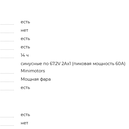
есть
нет
есть
есть
14 ч
синусные по 67.2V 2Ах1 (пиковая мощность 60А)
Minimotors
Мощная фара
есть
есть
нет