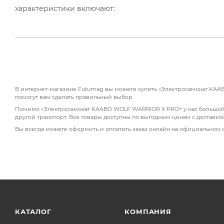
характеристики включают:
Двойная мощность: два двигателя по 1100 Вт обеспе
Продвинутая подвеска: гидравлическая передняя ви
отличную управляемость.
Minimotors EY3 дисплей: предоставляет полный кон
В интернет-магазине Futumag вы можете купить «Электросамокат KAAB
Светодиодная подсветка: передние фонари и регули
помогут вам сделать правильный выбор.
темное время суток.
Помимо «Электросамокат KAABO WOLF WARRIOR X PRO+ у нас большой ка
другой транспорт. Все товары доступны по выгодным ценам с доставко
Аккумулятор LG/Samsung с емкостью 60 В 28 Ач и тех
Вы всегда можете оформить и оплатить заказ онлайн на официальном 
Этот электросамокат предлагает пользователям сл
Комфортная езда: гидравлическая подвеска снижает
Длительная работа: высококачественный аккумулят
частой зарядки.
КАТАЛОГ
КОМПАНИЯ