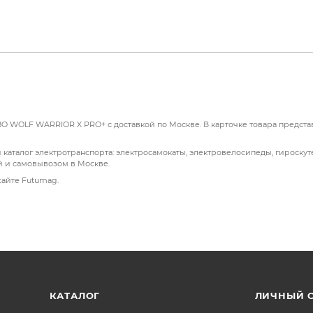
чивают максимальную скорость в 70 км/ч.
лка и кованая металлическая рама обеспечивают плавную 
троль и индивидуальную настройку ускорения.
O WOLF WARRIOR X PRO+ с доставкой по Москве. В карточке товара предста
руемая боковая подсветка улучшают видимость и безопасн
талог электротранспорта: электросамокаты, электровелосипеды, гироскуте
й и самовывозом в Москве.
нологией heat flow обеспечивает дальность поездки до 100 
сайте Futumag.
едующие преимущества:
 утомляемость и улучшает комфорт во время длительных по
ор позволяет совершать длительные поездки без необходи
КАТАЛОГ
ЛИЧНЫЙ 