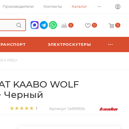
...
Производители
Контакты
Каталог
0
0
0
ТРАНСПОРТ
ЭЛЕКТРОСКУТЕРЫ
R X PRO+
АТ KAABO WOLF
+ Черный
Артикул:
14699934
1