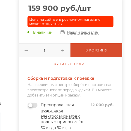
159 900
руб.
/шт
Цена на сайте и в розничном магазине
может отличаться
В наличии
Нашли дешевле?
В КОРЗИНУ
КУПИТЬ В 1 КЛИК
Сборка и подготовка к поездке
Наш сервисный центр соберёт и настроит ваш
электротранспорт перед выдачей. Вы можете
добавить эти опции к заказу:
Предпродажная
12 000
руб.
подготовка
электросамокатов с
полным приводом (от
30 кг до 50 кг) в