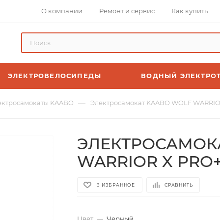
О компании
Ремонт и сервис
Как купить
ЭЛЕКТРОВЕЛОСИПЕДЫ
ВОДНЫЙ ЭЛЕКТРО
—
ектросамокаты KAABO
Электросамокат KAABO WOLF WARRIO
ЭЛЕКТРОСАМОК
WARRIOR X PRO
В ИЗБРАННОЕ
СРАВНИТЬ
Цвет
—
Черный