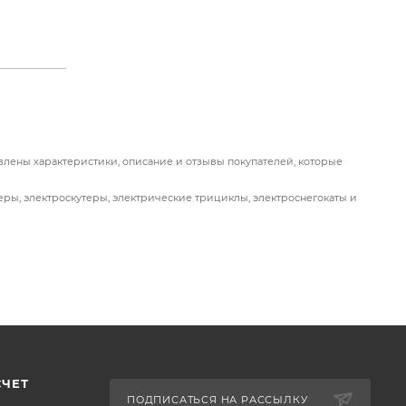
езду и
влены характеристики, описание и отзывы покупателей, которые
ость в
ры, электроскутеры, электрические трициклы, электроснегокаты и
км.
ездок.
мости
СЧЕТ
ПОДПИСАТЬСЯ НА РАССЫЛКУ