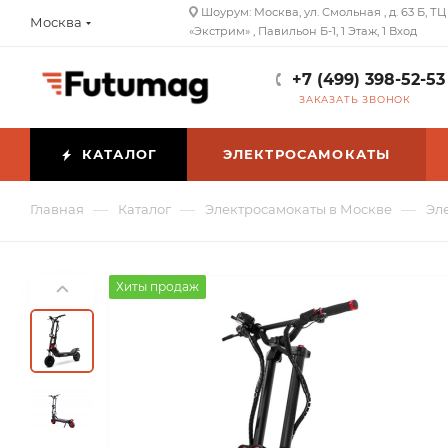
Шоурум: Москва, ул. Смольная , д. 63 Б, ТЦ
Москва
«Экстрим» , Павильон Б-1, 1 Этаж, 1 Вход
+7 (499) 398-52-53
ЗАКАЗАТЬ ЗВОНОК
КАТАЛОГ
ЭЛЕКТРОСАМОКАТЫ
—
—
—
Главная
Каталог
Электросамокаты в Москве
Эл
Хиты продаж