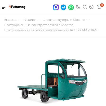
0
—
—
—
Главная
Каталог
Электроскутеры в Москве
—
Платформенные электротележки в Москве
Платформенная тележка электрическая Rutrike МАРШРУТ