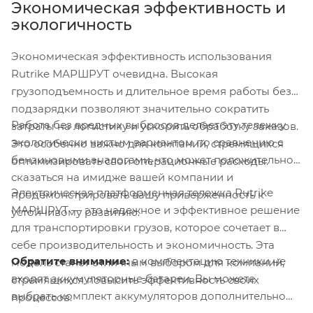
Экономическая эффективность и
экологичность
Экономическая эффективность использования
Rutrike МАРШРУТ очевидна. Высокая
грузоподъемность и длительное время работы без
подзарядки позволяют значительно сократить
Работа без вредных выбросов делает эту тележку
затраты на логистику и ускорить обработку заказов.
экологически чистым вариантом по сравнению с
Это особенно важно для компаний, стремящихся
бензиновыми аналогами, что может положительно
оптимизировать свои операционные расходы.
сказаться на имидже вашей компании и
Электрическая платформенная тележка Rutrike
продемонстрировать вашу приверженность к
МАРШРУТ — это надежное и эффективное решение
устойчивому развитию.
для транспортировки грузов, которое сочетает в
себе производительность и экономичность. Эта
Обратите внимание:
в комплектацию техники не
модель станет отличным выбором для компаний,
входят аккумуляторные батареи. Вы можете
стремящихся повысить эффективность своих
выбрать комплект аккумуляторов дополнительно
процессов.