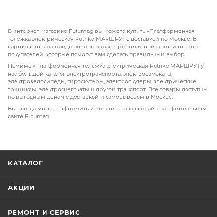
при покупке.
В интернет-магазине Futumag вы можете купить «Платформенная
тележка электрическая Rutrike МАРШРУТ с доставкой по Москве. В
карточке товара представлены характеристики, описание и отзывы
покупателей, которые помогут вам сделать правильный выбор.
Помимо «Платформенная тележка электрическая Rutrike МАРШРУТ у
нас большой каталог электротранспорта: электросамокаты,
электровелосипеды, гироскутеры, электроскутеры, электрические
трициклы, электроснегокаты и другой транспорт. Все товары доступны
по выгодным ценам с доставкой и самовывозом в Москве.
Вы всегда можете оформить и оплатить заказ онлайн на официальном
сайте Futumag.
КАТАЛОГ
АКЦИИ
РЕМОНТ И СЕРВИС