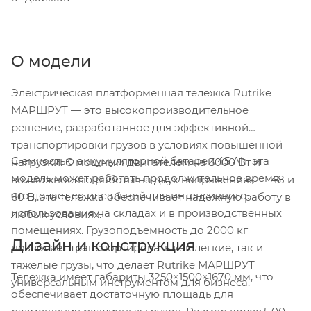
О модели
Электрическая платформенная тележка Rutrike
МАРШРУТ — это высокопроизводительное
решение, разработанное для эффективной
транспортировки грузов в условиях повышенной
С емкостью аккумуляторной батареи 45 Ah, эта
нагрузки. С мощным двигателем на 3000 Вт и
модель может работать продолжительное время,
возможностью работы на двух напряжениях — 48 и
что делает её идеальной для интенсивного
60 В, эта тележка обеспечивает надежную работу в
использования на складах и в производственных
любых условиях.
помещениях. Грузоподъемность до 2000 кг
Дизайн и конструкция
позволяет транспортировать как легкие, так и
тяжелые грузы, что делает Rutrike МАРШРУТ
Тележка имеет габариты 3250×1500×1670 мм, что
универсальным инструментом для бизнеса.
обеспечивает достаточную площадь для