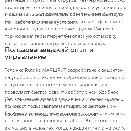
размещения различных грузов. Размер колес 5.00-8
гарантирует отличную проходимость и устойчивость
Мощный 3000-Вт двигатель обеспечивает быструю
на разных типах поверхностей, что особенно важно
скорость передвижения, что позволяет эффективно
при работе в сложных условиях.
выполнять задачи по доставке грузов. Система
торможения гарантирует безопасную остановку
даже при полной загрузке, повышая общую
Пользовательский опыт и
безопасность эксплуатации.
управление
Тележка Rutrike МАРШРУТ разработана с акцентом
на удобство пользователя. Эргономичный дизайн и
интуитивно понятные элементы управления
позволяют быстро освоить работу с ней. Удобное
Система индикации уровня заряда аккумулятора
расположение органов управления делает процесс
помогает пользователям следить за состоянием
эксплуатации простым и комфортным, что
батареи и планировать подзарядку, предотвращая
особенно важно для новых операторов.
неожиданные остановки в работе. Это особенно
актуально в условиях, когда каждая минута на счету.