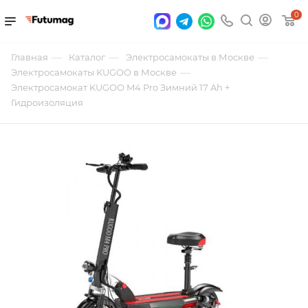
0
—
—
—
Главная
Каталог
Электросамокаты в Москве
—
Электросамокаты KUGOO в Москве
Электросамокат KUGOO M4 Pro Зимний 17 Ah +
Гидроизоляция