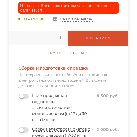
Цена на сайте и в розничном магазине может
отличаться
В наличии
Нашли дешевле?
В КОРЗИНУ
КУПИТЬ В 1 КЛИК
Сборка и подготовка к поездке
Наш сервисный центр соберёт и настроит ваш
электротранспорт перед выдачей. Вы можете
добавить эти опции к заказу:
Предпродажная
8 500
руб.
подготовка
электросамокатов с
моноприводом (от 17 до 30
кг) в Москве
Сборка электросамокатов с
2 000
руб.
моноприводом (17-30 кг) в