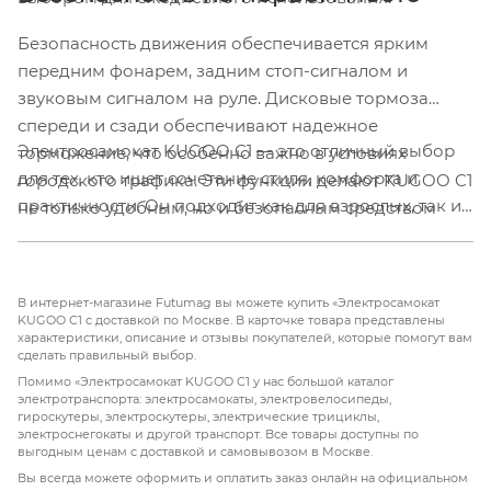
Безопасность движения обеспечивается ярким
передним фонарем, задним стоп-сигналом и
звуковым сигналом на руле. Дисковые тормоза
спереди и сзади обеспечивают надежное
Электросамокат KUGOO C1 — это отличный выбор
торможение, что особенно важно в условиях
для тех, кто ищет сочетание стиля, комфорта и
городского трафика. Эти функции делают KUGOO C1
практичности. Он подходит как для взрослых, так и
не только удобным, но и безопасным средством
для детей, обеспечивая увлекательные поездки и
передвижения.
новые возможности для активного отдыха.
Откройте для себя мир передвижения с KUGOO C1 и
В интернет-магазине Futumag вы можете купить «Электросамокат
наслаждайтесь каждой поездкой!
KUGOO C1 с доставкой по Москве. В карточке товара представлены
характеристики, описание и отзывы покупателей, которые помогут вам
сделать правильный выбор.
Помимо «Электросамокат KUGOO C1 у нас большой каталог
электротранспорта: электросамокаты, электровелосипеды,
гироскутеры, электроскутеры, электрические трициклы,
электроснегокаты и другой транспорт. Все товары доступны по
выгодным ценам с доставкой и самовывозом в Москве.
Вы всегда можете оформить и оплатить заказ онлайн на официальном