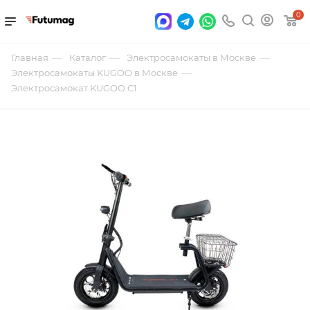
0
—
—
—
Главная
Каталог
Электросамокаты в Москве
—
Электросамокаты KUGOO в Москве
Электросамокат KUGOO C1