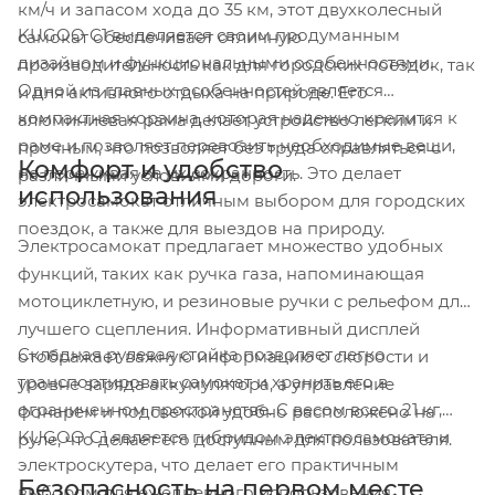
км/ч и запасом хода до 35 км, этот двухколесный
KUGOO C1 выделяется своим продуманным
самокат обеспечивает отличную
дизайном и функциональными особенностями.
производительность как для городских поездок, так
Одной из главных особенностей является
и для активного отдыха на природе. Его
компактная корзина, которая надежно крепится к
алюминиевая рама делает устройство легким и
раме и позволяет перевозить необходимые вещи,
прочным, что позволяет без труда справляться с
Комфорт и удобство
не переживая за их сохранность. Это делает
различными условиями дороги.
использования
электросамокат отличным выбором для городских
поездок, а также для выездов на природу.
Электросамокат предлагает множество удобных
функций, таких как ручка газа, напоминающая
мотоциклетную, и резиновые ручки с рельефом для
лучшего сцепления. Информативный дисплей
Складная рулевая стойка позволяет легко
отображает важную информацию о скорости и
транспортировать самокат и хранить его в
уровне заряда аккумулятора, а управление
ограниченном пространстве. С весом всего 21 кг,
фонарем и подсветкой удобно расположено на
KUGOO C1 является гибридом электросамоката и
руле, что делает его доступным для пользователя.
электроскутера, что делает его практичным
Безопасность на первом месте
выбором для ежедневного использования.