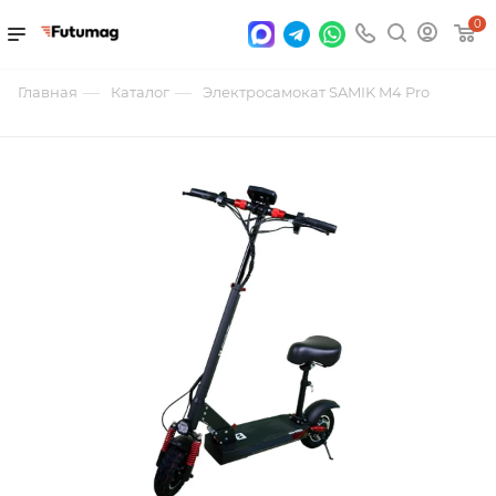
0
—
—
Главная
Каталог
Электросамокат SAMIK M4 Pro