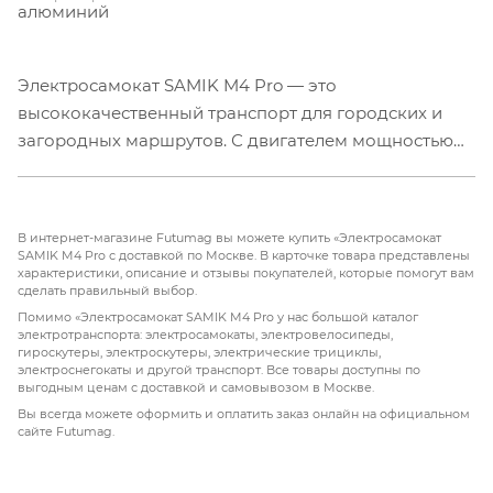
алюминий
Электросамокат SAMIK M4 Pro — это
высококачественный транспорт для городских и
загородных маршрутов. С двигателем мощностью
600W и литий-ионным аккумулятором 48V 15.6Ah,
он способен развивать скорость до 40 км/ч и
обеспечивать запас хода до 40 км. Колеса
В интернет-магазине Futumag вы можете купить «Электросамокат
диаметром 10" с надувной конструкцией
SAMIK M4 Pro с доставкой по Москве. В карточке товара представлены
характеристики, описание и отзывы покупателей, которые помогут вам
обеспечивают отличную проходимость, а дисковые
сделать правильный выбор.
тормоза на переднем и заднем колесах
Помимо «Электросамокат SAMIK M4 Pro у нас большой каталог
гарантируют безопасные и эффективные остановки.
электротранспорта: электросамокаты, электровелосипеды,
гироскутеры, электроскутеры, электрические трициклы,
Алюминиевый корпус и задний привод делают
электроснегокаты и другой транспорт. Все товары доступны по
самокат легким, прочным и удобным для
выгодным ценам с доставкой и самовывозом в Москве.
эксплуатации.
Вы всегда можете оформить и оплатить заказ онлайн на официальном
сайте Futumag.