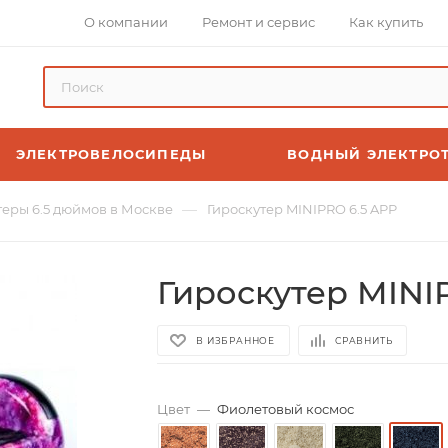
О компании
Ремонт и сервис
Как купить
ЭЛЕКТРОВЕЛОСИПЕДЫ
ВОДНЫЙ ЭЛЕКТРО
—
теры 6.5 дюймов в Москве
Гироскутер MINIPRO 6.5 APP
Гироскутер MINI
В ИЗБРАННОЕ
СРАВНИТЬ
Цвет
—
Фиолетовый космос