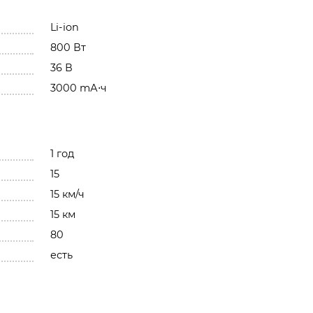
Li-ion
800 Вт
36 В
3000 mА⋅ч
1 год
15
15 км/ч
15 км
80
есть