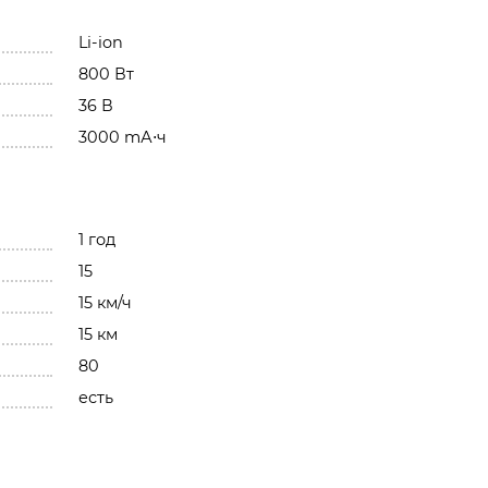
Li-ion
800 Вт
36 В
3000 mА⋅ч
1 год
15
15 км/ч
15 км
80
есть