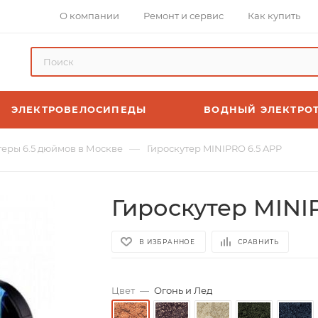
О компании
Ремонт и сервис
Как купить
ЭЛЕКТРОВЕЛОСИПЕДЫ
ВОДНЫЙ ЭЛЕКТРО
—
теры 6.5 дюймов в Москве
Гироскутер MINIPRO 6.5 APP
Гироскутер MINI
В ИЗБРАННОЕ
СРАВНИТЬ
Цвет
—
Огонь и Лед