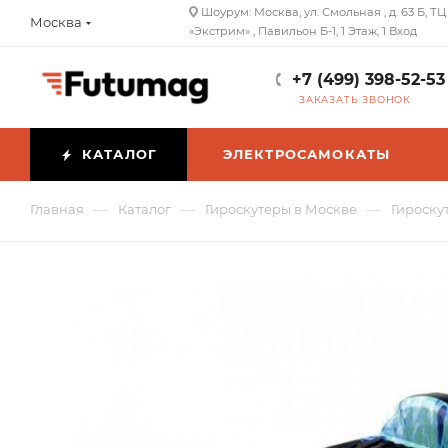
Шоурум: Москва, ул. Смольная , д. 63 Б, ТЦ
Москва
«Экстрим» , Павильон Б-1, 1 Этаж, 1 Вход
+7 (499) 398-52-53
ЗАКАЗАТЬ ЗВОНОК
КАТАЛОГ
ЭЛЕКТРОСАМОКАТЫ
—
—
—
Главная
Каталог
Гироскутеры в Москве
Гироску