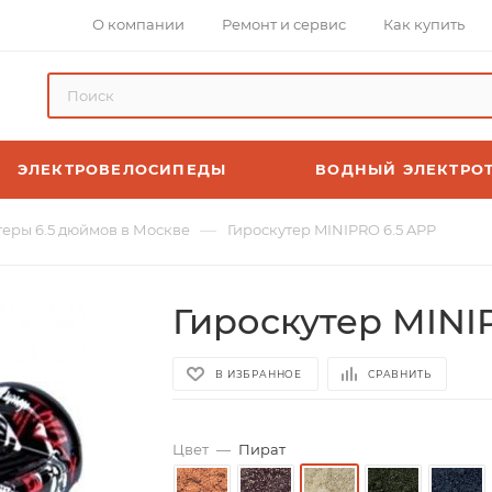
О компании
Ремонт и сервис
Как купить
ЭЛЕКТРОВЕЛОСИПЕДЫ
ВОДНЫЙ ЭЛЕКТРО
—
теры 6.5 дюймов в Москве
Гироскутер MINIPRO 6.5 APP
Гироскутер MINI
В ИЗБРАННОЕ
СРАВНИТЬ
Цвет
—
Пират