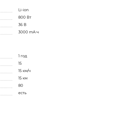
Li-ion
800 Вт
36 В
3000 mА⋅ч
1 год
15
15 км/ч
15 км
80
есть