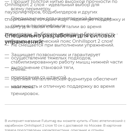
Прошит толстой нитью высокой прочности по
Onhillsport 2 слоя - идеальный выбор для
всему периметру.
пауэрлифтеров, бодибилдеров и других
Предназначен для качественной фиксации
спортсменов, которые ищут надежную поддержку и
спины в пауэрлифтинге.
защиту для своей спины и талии во время
тренировок. Выберите качество и безопасность -
Специально разработан для силовых
Устойчив и плотно прилегает к телу.
выберите атлетический пояс Onhillsport 2 слоя!
упражнений:
Не смещается при выполнении упражнений.
Защищает позвоночник и гарантирует
осуществление тяжелых подходов,
стабилизированную работу мышц нижней части
выполнение становой тяги,
спины.
приседания со штангой,
Крепкая металлическая фурнитура обеспечит
надежность и отличную поддержку во время
жим лежа.
тренировок.
Соответствует всем нормам безопасности.
Прошел испытания не только ответственными
соревнованиями, но и каждодневным
В интернет-магазине Futumag вы можете купить «Пояс атлетический с
карабином Onhillsport 2 слоя 10 см с доставкой по Москве. В карточке
использованием.
товара представлены характеристики, описание и отзывы