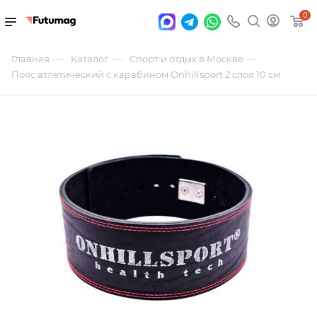
0
—
—
—
Главная
Каталог
Спорт и отдых в Москве
Пояс атлетический с карабином Onhillsport 2 слоя 10 см