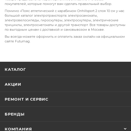
покупателей, которые помогут вам сделать правильный выбор.
Помимо «Пояс атлетический с карабином Onhillsport 2 слоя 10 см у нас
большой каталог электротранспорта: электросамокаты,
электровелосипеды, гироскутеры, электроскутеры, электрические
трициклы, электроснегокаты и другой транспорт. Все товары доступны
по выгодным ценам с доставкой и самовывозом в Москве.
Вы всегда можете оформить и оплатить заказ онлайн на официальном
сайте Futumag.
КАТАЛОГ
АКЦИИ
РЕМОНТ И СЕРВИС
БРЕНДЫ
КОМПАНИЯ