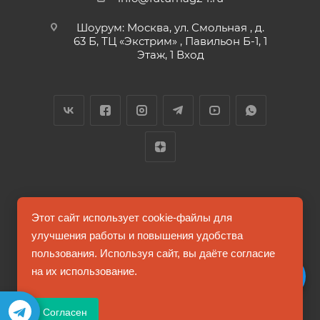
Шоурум: Москва, ул. Смольная , д.
63 Б, ТЦ «Экстрим» , Павильон Б-1, 1
Этаж, 1 Вход
2026 © FUTUMAG.RU
Этот сайт использует cookie-файлы для
улучшения работы и повышения удобства
пользования. Используя сайт, вы даёте согласие
Информация на сайте не является публичной офертой
на их использование.
Соглашение на обработку персональных данных
Согласен