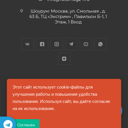
Шоурум: Москва, ул. Смольная , д.
63 Б, ТЦ «Экстрим» , Павильон Б-1, 1
Этаж, 1 Вход
2026 © FUTUMAG.RU
Этот сайт использует cookie-файлы для
улучшения работы и повышения удобства
пользования. Используя сайт, вы даёте согласие
Информация на сайте не является публичной офертой
на их использование.
Соглашение на обработку персональных данных
Согласен