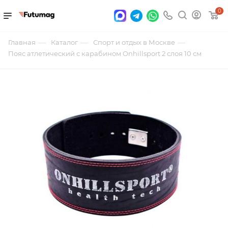
0
—
—
—
Главная
Каталог
Спорт и отдых в Москве
Пояс атлетический с карабином Onhillsport 2 слоя 10 см