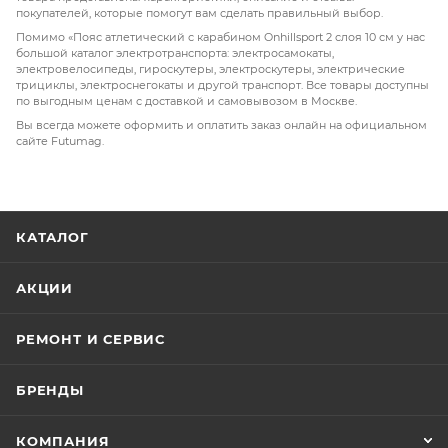
покупателей, которые помогут вам сделать правильный выбор.
Помимо «Пояс атлетический с карабином Onhillsport 2 слоя 10 см у нас
большой каталог электротранспорта: электросамокаты,
электровелосипеды, гироскутеры, электроскутеры, электрические
трициклы, электроснегокаты и другой транспорт. Все товары доступны
по выгодным ценам с доставкой и самовывозом в Москве.
Вы всегда можете оформить и оплатить заказ онлайн на официальном
сайте Futumag.
КАТАЛОГ
АКЦИИ
РЕМОНТ И СЕРВИС
БРЕНДЫ
КОМПАНИЯ