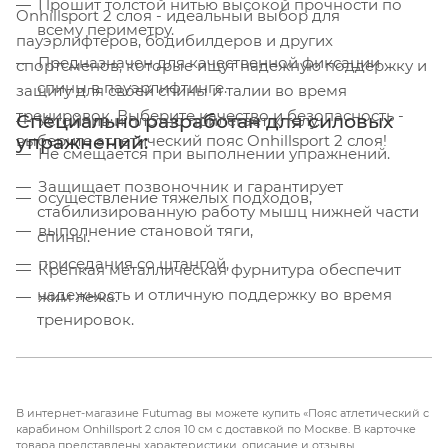
Прошит толстой нитью высокой прочности по
Onhillsport 2 слоя - идеальный выбор для
всему периметру.
пауэрлифтеров, бодибилдеров и других
Предназначен для качественной фиксации
спортсменов, которые ищут надежную поддержку и
спины в пауэрлифтинге.
защиту для своей спины и талии во время
тренировок. Выберите качество и безопасность -
Специально разработан для силовых
Устойчив и плотно прилегает к телу.
выберите атлетический пояс Onhillsport 2 слоя!
упражнений:
Не смещается при выполнении упражнений.
Защищает позвоночник и гарантирует
осуществление тяжелых подходов,
стабилизированную работу мышц нижней части
выполнение становой тяги,
спины.
приседания со штангой,
Крепкая металлическая фурнитура обеспечит
надежность и отличную поддержку во время
жим лежа.
тренировок.
Соответствует всем нормам безопасности.
Прошел испытания не только ответственными
соревнованиями, но и каждодневным
В интернет-магазине Futumag вы можете купить «Пояс атлетический с
карабином Onhillsport 2 слоя 10 см с доставкой по Москве. В карточке
использованием.
товара представлены характеристики, описание и отзывы