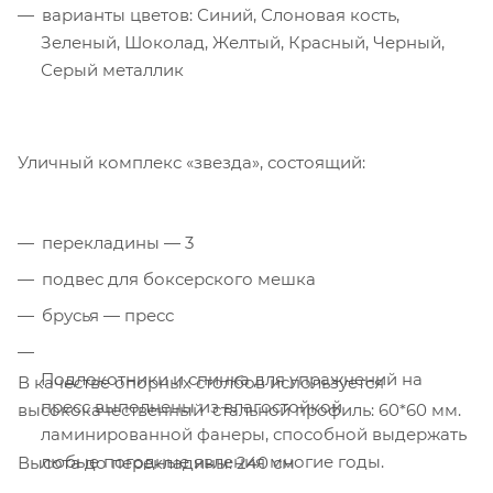
варианты цветов: Синий, Слоновая кость,
Зеленый, Шоколад, Желтый, Красный, Черный,
Серый металлик
Уличный комплекс «звезда», состоящий:
перекладины — 3
подвес для боксерского мешка
брусья — пресс
Подлокотники и спинка для упражнений на
В качестве опорных столбов используется
пресс выполнены из влагостойкой
высококачественный стальной профиль: 60*60 мм.
ламинированной фанеры, способной выдержать
любые погодные явления многие годы.
Высота до перекладины: 240 см