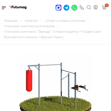
0
—
—
—
Главная
Каталог
Спорт и отдых в Москве
—
Уличные комплексы в Москве
Уличный комплекс "Звезда": 3 перекладины + Подвес для
боксерского мешка + Брусья-Пресс