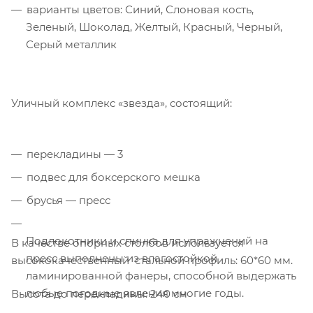
варианты цветов: Синий, Слоновая кость,
Зеленый, Шоколад, Желтый, Красный, Черный,
Серый металлик
Уличный комплекс «звезда», состоящий:
перекладины — 3
подвес для боксерского мешка
брусья — пресс
Подлокотники и спинка для упражнений на
В качестве опорных столбов используется
пресс выполнены из влагостойкой
высококачественный стальной профиль: 60*60 мм.
ламинированной фанеры, способной выдержать
любые погодные явления многие годы.
Высота до перекладины: 240 см