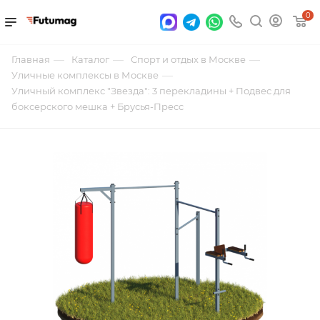
0
—
—
—
Главная
Каталог
Спорт и отдых в Москве
—
Уличные комплексы в Москве
Уличный комплекс "Звезда": 3 перекладины + Подвес для
боксерского мешка + Брусья-Пресс