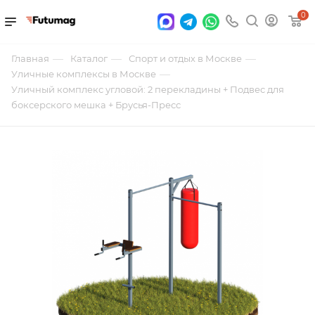
0
—
—
—
Главная
Каталог
Спорт и отдых в Москве
—
Уличные комплексы в Москве
Уличный комплекс угловой: 2 перекладины + Подвес для
боксерского мешка + Брусья-Пресс