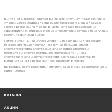
В интернет-магазине Futumag вы можете купить «Уличный комплекс
угловой: 2 перекладины + Подвес для боксерского мешка + Брусья-
Пресс с доставкой по Москве. В карточке товара представлены
характеристики, описание и отзывы покупателей, которые помогут вам
сделать правильный выбор.
Помимо «Уличный комплекс угловой: 2 перекладины + Подвес для
боксерского мешка + Брусья-Пресс у нас большой каталог
электротранспорта: электросамокаты, электровелосипеды,
гироскутеры, электроскутеры, электрические трициклы,
электроснегокаты и другой транспорт. Все товары доступны по
выгодным ценам с доставкой и самовывозом в Москве.
Вы всегда можете оформить и оплатить заказ онлайн на официальном
сайте Futumag.
КАТАЛОГ
АКЦИИ