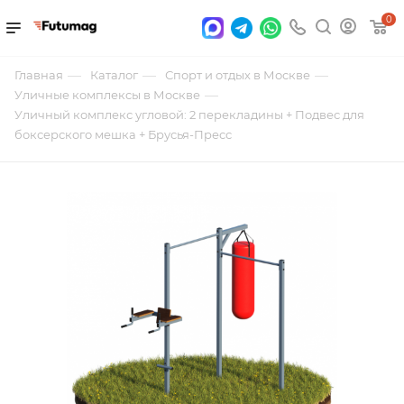
0
—
—
—
Главная
Каталог
Спорт и отдых в Москве
—
Уличные комплексы в Москве
Уличный комплекс угловой: 2 перекладины + Подвес для
боксерского мешка + Брусья-Пресс