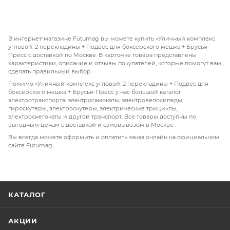
В интернет-магазине Futumag вы можете купить «Уличный комплекс
угловой: 2 перекладины + Подвес для боксерского мешка + Брусья-
Пресс с доставкой по Москве. В карточке товара представлены
характеристики, описание и отзывы покупателей, которые помогут вам
сделать правильный выбор.
Помимо «Уличный комплекс угловой: 2 перекладины + Подвес для
боксерского мешка + Брусья-Пресс у нас большой каталог
электротранспорта: электросамокаты, электровелосипеды,
гироскутеры, электроскутеры, электрические трициклы,
электроснегокаты и другой транспорт. Все товары доступны по
выгодным ценам с доставкой и самовывозом в Москве.
Вы всегда можете оформить и оплатить заказ онлайн на официальном
сайте Futumag.
КАТАЛОГ
АКЦИИ