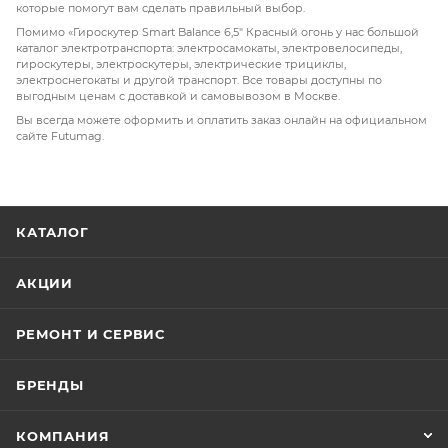
которые помогут вам сделать правильный выбор.
выдерживает нагрузку
до 100 кг
.
Помимо «Гироскутер Smart Balance 6,5" Красный огонь у нас большой
каталог электротранспорта: электросамокаты, электровелосипеды,
гироскутеры, электроскутеры, электрические трициклы,
электроснегокаты и другой транспорт. Все товары доступны по
выгодным ценам с доставкой и самовывозом в Москве.
Вы всегда можете оформить и оплатить заказ онлайн на официальном
сайте Futumag.
КАТАЛОГ
АКЦИИ
РЕМОНТ И СЕРВИС
БРЕНДЫ
КОМПАНИЯ