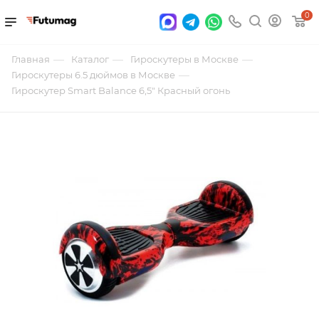
0
—
—
—
Главная
Каталог
Гироскутеры в Москве
—
Гироскутеры 6.5 дюймов в Москве
Гироскутер Smart Balance 6,5" Красный огонь