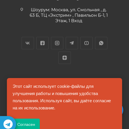
Шоурум: Москва, ул. Смольная , д.
63 Б, ТЦ «Экстрим» , Павильон Б-1, 1
Этаж, 1 Вход
2026 © FUTUMAG.RU
Этот сайт использует cookie-файлы для
улучшения работы и повышения удобства
пользования. Используя сайт, вы даёте согласие
Информация на сайте не является публичной офертой
на их использование.
Соглашение на обработку персональных данных
Согласен