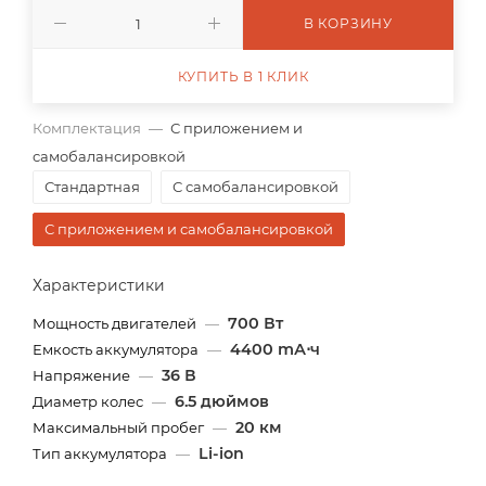
В КОРЗИНУ
КУПИТЬ В 1 КЛИК
Комплектация
—
С приложением и
самобалансировкой
Стандартная
С самобалансировкой
С приложением и самобалансировкой
Характеристики
700 Вт
Мощность двигателей
—
4400 mА⋅ч
Емкость аккумулятора
—
36 В
Напряжение
—
6.5 дюймов
Диаметр колес
—
20 км
Максимальный пробег
—
Li-ion
Тип аккумулятора
—