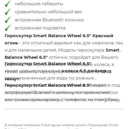
небольшие габариты
сравнительно небольшой вес
встроенная Bluetooth колонка
встроенная подсветка
Гироскутер Smart Balance Wheel 6.5" Красный
огонь
- это отличный вариант как для новичков, так
и для маленьких детей. Модель гироскутера
Smart
Balance Wheel 6.5"
отлично подойдет для Вашего
Гироскутер Smart Balance Wheel 6.5"
ребенка, так как она имеет небольшие колеса, а
имеет цельнорезиновые
колеса 6.5 дюймов
,
также освоить гироскутер можно всего за
10-15
предназначенные для езды по ровным
минут
.
поверхностям. Система управления находится под
Гироскутер Smart Balance Wheel 6.5"
имеет
платформой для ног и включается автоматически
встроенную Bluetooth колонку, которая может
как только пользователь становится на платформу.
воспроизводить музыку с телефона, поэтому Ваш
Управление происходит за счет переноса веса
ребенок будет двойне рад катанию на
пользователя в сторону направления движения.
таком увлекательном устройстве. Также есть
встроенная подсветка, которая освещающает
В интернет-магазине Futumag вы можете купить «Гироскутер Smart
дорогу и делает пользователя видимым в темное