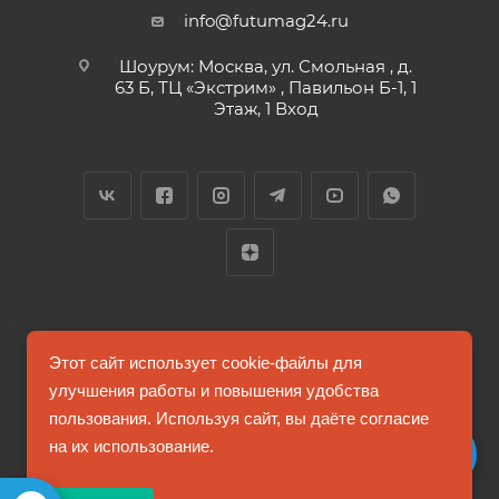
info@futumag24.ru
Шоурум: Москва, ул. Смольная , д.
63 Б, ТЦ «Экстрим» , Павильон Б-1, 1
Этаж, 1 Вход
2026 © FUTUMAG.RU
Этот сайт использует cookie-файлы для
улучшения работы и повышения удобства
пользования. Используя сайт, вы даёте согласие
Информация на сайте не является публичной офертой
на их использование.
Соглашение на обработку персональных данных