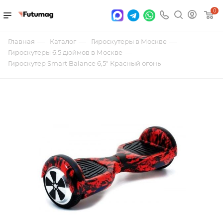
0
—
—
—
Главная
Каталог
Гироскутеры в Москве
—
Гироскутеры 6.5 дюймов в Москве
Гироскутер Smart Balance 6,5" Красный огонь