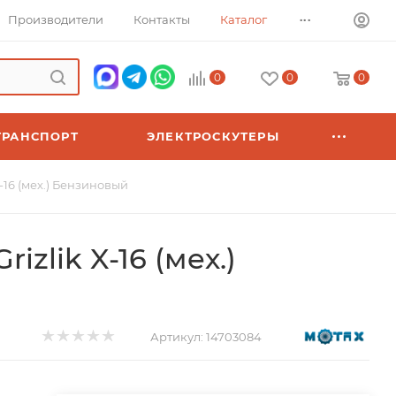
...
Производители
Контакты
Каталог
0
0
0
ТРАНСПОРТ
ЭЛЕКТРОСКУТЕРЫ
-16 (мех.) Бензиновый
izlik X-16 (мех.)
Артикул:
14703084