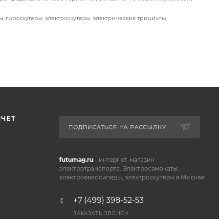
зволяет
ы, гироскутеры, электроскутеры, электрические трициклы,
же
езды по
СЧЕТ
ПОДПИСАТЬСЯ НА РАССЫЛКУ
futumag.ru
- интернет-магазин
электротранспорта. Электросамокаты,
электровелосипеды, электроскутеры в Москве
+7 (499) 398-52-53
ЗАКАЗАТЬ ЗВОНОК