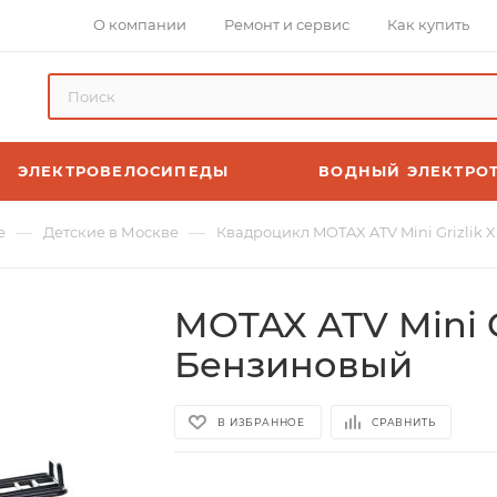
О компании
Ремонт и сервис
Как купить
ЭЛЕКТРОВЕЛОСИПЕДЫ
ВОДНЫЙ ЭЛЕКТРО
—
—
е
Детские в Москве
Квадроцикл MOTAX ATV Mini Grizlik X
MOTAX ATV Mini Gr
Бензиновый
В ИЗБРАННОЕ
СРАВНИТЬ