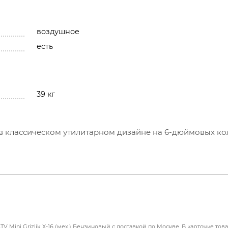
воздушное
есть
39 кг
л в классическом утилитарном дизайне на 6-дюймовых ко
нзиновым двигателем объёмом 50 куб. см. в паре с
обуславливает простоту и надежность конструкции. Кв
быстрой остановки двигателя и чеку безопасности. Запу
ом с механизмом легкого запуска. За счёт этого механ
 чтобы с этой задачей мог справиться и ребенок.
Mini Grizlik X-16 (мех.) Бензиновый с доставкой по Москве. В карточке то