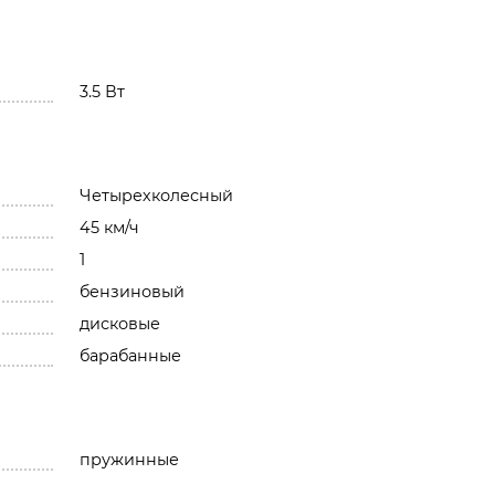
3.5 Вт
Четырехколесный
45 км/ч
1
бензиновый
дисковые
барабанные
пружинные