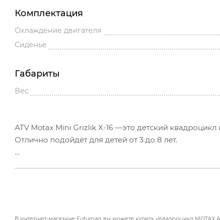
Комплектация
Охлаждение двигателя
Сиденье
Габариты
Вес
ATV Motax Mini Grizlik X-16 —это детский квадроцик
Отлично подойдёт для детей от 3 до 8 лет.
Квадроцикл оборудован компактным двухтактным бе
фрикционным сцеплением центробежного типа. Это 
имеет механический ограничитель скорости, кнопку 
двигателя происходит механическим ручным стартер
существенно снижено усилие при запуске двигателя,
В интернет-магазине Futumag вы можете купить «Квадроцикл MOTAX ATV 