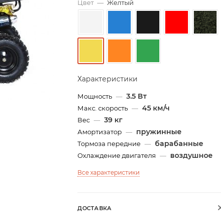
Цвет
—
Желтый
Характеристики
3.5 Вт
Мощность
—
45 км/ч
Макс. скорость
—
39 кг
Вес
—
пружинные
Амортизатор
—
барабанные
Тормоза передние
—
воздушное
Охлаждение двигателя
—
Все характеристики
ДОСТАВКА