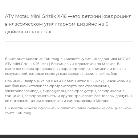
ATV Motax Mini Grizlik X-16 —это детский квадроцикл
в классическом утилитарном дизайне на 6-
дюймовых колёсах.
Отлично подойдёт для детей от 3 до 8 лет.
Квадроцикл оборудован компактным двухтактным
В интернет-магазине Futumag вы можете купить «Квадроцикл MOTAX
бензиновым двигателем объёмом 50 куб. см. в паре
ATV Mini Grizlik X-16 (мех.) Бензиновый с доставкой по Москве. В
карточке товара представлены характеристики, описание и отзывы
с фрикционным сцеплением центробежного типа.
покупателей, которые помогут вам сделать правильный выбор.
Это обуславливает простоту и надежность
Помимо «Квадроцикл MOTAX ATV Mini Grizlik X-16 (мех.) Бензиновый у
конструкции. Квадроцикл имеет механический
нас большой каталог электротранспорта: электросамокаты,
электровелосипеды, гироскутеры, электроскутеры, электрические
ограничитель скорости, кнопку быстрой остановки
трициклы, электроснегокаты и другой транспорт. Все товары доступны
двигателя и чеку безопасности. Запуск двигателя
по выгодным ценам с доставкой и самовывозом в Москве.
происходит механическим ручным стартером с
Вы всегда можете оформить и оплатить заказ онлайн на официальном
сайте Futumag.
механизмом легкого запуска. За счёт этого
механизма существенно снижено усилие при
запуске двигателя, чтобы с этой задачей мог