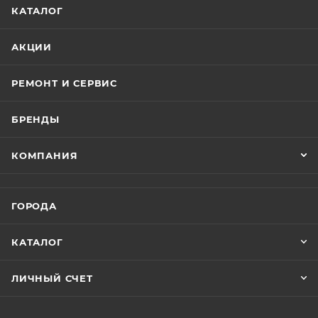
справиться и ребенок.
КАТАЛОГ
Легкое рулевое управление обусловлено
АКЦИИ
фирменной передней подвеской полузависимого
типа, которая позволяет сохранить стабильность в
РЕМОНТ И СЕРВИС
движении и лёгкость рулевого управления, что
немаловажно для вашего ребёнка! Передние и
БРЕНДЫ
задние дисковые тормоза способны эффективно
остановить лёгкий и прочный квадроцикл. Также
КОМПАНИЯ
квадрик оборудован передним и задним
багажниками и прочным передним бампером.
ГОРОДА
Эта модель отлично подойдёт для ребенка как для
получения первого опыта вождения, так и для
КАТАЛОГ
активной езды по дачным дорожкам и
лесопарковым зонам.
ЛИЧНЫЙ СЧЕТ