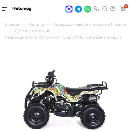
0
—
—
Главная
Каталог
Квадроциклы бензиновые в Москве
—
—
Детские в Москве
Квадроцикл MOTAX ATV Mini Grizlik X-16 (мех.) Бензиновый