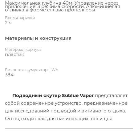
Максимальная глубина 40м. Управление через
приложение. 3 режима скорости. Алюминиевая
отливка в форме сплава пропеллеры
Время зарядки
2 ч
Материалы и конструкция
Материал корпуса
пластик
Емкость аккумулятора, Wh
384
Подводный скутер Sublue Vapor
представляет
собой современное устройство, предназначенное
для исследований под водой и активного отдыха.
Он подходит как для начинающих, так и для
опытных дайверов, открывая уникальные
возможности для изучения подводного мира.