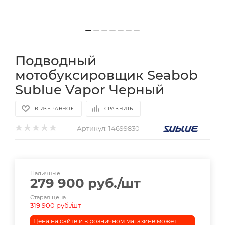
Подводный
мотобуксировщик Seabob
Sublue Vapor Черный
В ИЗБРАННОЕ
СРАВНИТЬ
Артикул:
14699830
Наличные
279 900
руб.
/шт
Старая цена
319 900
руб.
/шт
Цена на сайте и в розничном магазине может