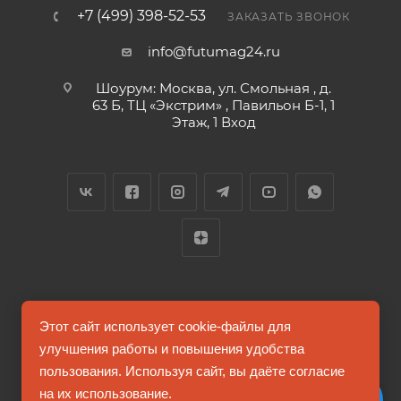
исследования более захватывающими и
+7 (499) 398-52-53
ЗАКАЗАТЬ ЗВОНОК
интересными!
info@futumag24.ru
Шоурум: Москва, ул. Смольная , д.
63 Б, ТЦ «Экстрим» , Павильон Б-1, 1
Этаж, 1 Вход
2026 © FUTUMAG.RU
Этот сайт использует cookie-файлы для
улучшения работы и повышения удобства
пользования. Используя сайт, вы даёте согласие
Информация на сайте не является публичной офертой
на их использование.