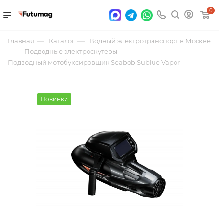
0
—
—
Главная
Каталог
Водный электротранспорт в Москве
—
—
Подводные электроскутеры
Подводный мотобуксировщик Seabob Sublue Vapor
Новинки