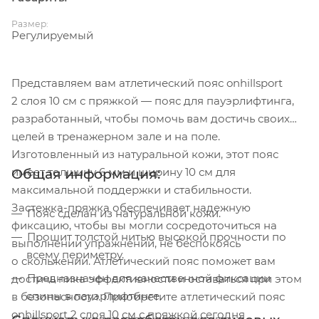
Размер:
Регулируемый
Представляем вам атлетический пояс onhillsport
2 слоя 10 см с пряжкой — пояс для пауэрлифтинга,
разработанный, чтобы помочь вам достичь своих
целей в тренажерном зале и на поле.
Изготовленный из натуральной кожи, этот пояс
имеет толщину 6 мм и ширину 10 см для
Общая информация:
максимальной поддержки и стабильности.
Застежка-пряжка обеспечивает надежную
Пояс сделан из натуральной кожи.
фиксацию, чтобы вы могли сосредоточиться на
Прошит толстой нитью высокой прочности по
выполнении упражнений, не беспокоясь
всему периметру.
о скольжении. Атлетический пояс поможет вам
Предназначен для качественной фиксации
достичь пика эффективности и оставаться при этом
спины в пауэрлифтинге.
в безопасности. Приобретите атлетический пояс
onhillsport 2 слоя 10 см с пряжкой сегодня