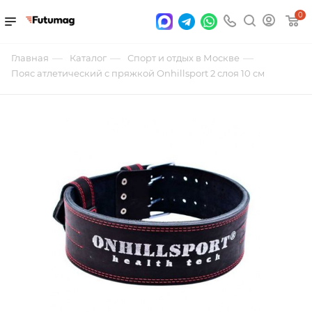
0
—
—
—
Главная
Каталог
Спорт и отдых в Москве
Пояс атлетический с пряжкой Onhillsport 2 слоя 10 см