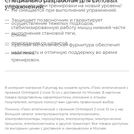
Специально разработан для силовых
Устойчив и плотно прилегает к телу.
и поднимите свои тренировки на новый уровень!
упражнений:
Не смещается при выполнении упражнений.
Защищает позвоночник и гарантирует
осуществление тяжелых подходов,
стабилизированную работу мышц нижней части
выполнение становой тяги,
спины.
приседания со штангой,
Крепкая металлическая фурнитура обеспечит
надежность и отличную поддержку во время
жим лежа.
тренировок.
Соответствует всем нормам безопасности.
Прошел испытания не только ответственными
соревнованиями, но и каждодневным
В интернет-магазине Futumag вы можете купить «Пояс атлетический с
пряжкой Onhillsport 2 слоя 10 см с доставкой по Москве. В карточке
использованием.
товара представлены характеристики, описание и отзывы
покупателей, которые помогут вам сделать правильный выбор.
Помимо «Пояс атлетический с пряжкой Onhillsport 2 слоя 10 см у нас
большой каталог электротранспорта: электросамокаты,
электровелосипеды, гироскутеры, электроскутеры, электрические
трициклы, электроснегокаты и другой транспорт. Все товары доступны
по выгодным ценам с доставкой и самовывозом в Москве.