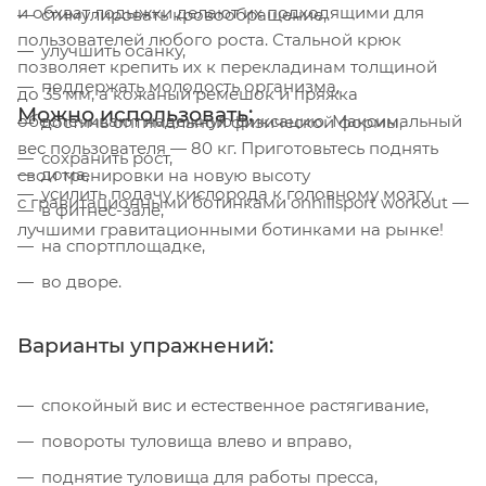
и обхват лодыжки делают их подходящими для
стимулировать кровообращение,
пользователей любого роста. Стальной крюк
улучшить осанку,
позволяет крепить их к перекладинам толщиной
поддержать молодость организма,
до 35 мм, а кожаный ремешок и пряжка
Можно использовать:
обеспечивают надежную фиксацию. Максимальный
достичь оптимальной физической формы,
вес пользователя — 80 кг. Приготовьтесь поднять
сохранить рост,
дома,
свои тренировки на новую высоту
усилить подачу кислорода к головному мозгу.
с гравитационными ботинками onhillsport workout —
в фитнес-зале,
лучшими гравитационными ботинками на рынке!
на спортплощадке,
во дворе.
Варианты упражнений:
спокойный вис и естественное растягивание,
повороты туловища влево и вправо,
поднятие туловища для работы пресса,