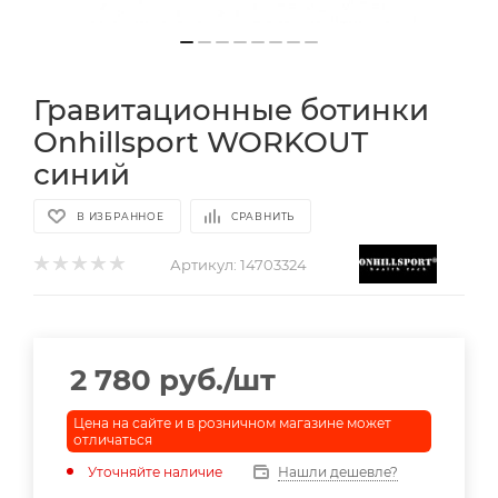
Гравитационные ботинки
Onhillsport WORKOUT
синий
В ИЗБРАННОЕ
СРАВНИТЬ
Артикул:
14703324
2 780
руб.
/шт
Цена на сайте и в розничном магазине может
отличаться
Уточняйте наличие
Нашли дешевле?