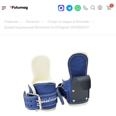
0
—
—
—
Главная
Каталог
Спорт и отдых в Москве
Гравитационные ботинки Onhillsport WORKOUT