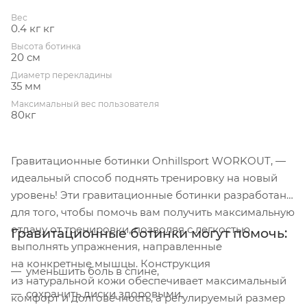
Вес
0.4 кг кг
Высота ботинка
20 см
Диаметр перекладины
35 мм
Максимальный вес пользователя
80кг
Гравитационные ботинки Onhillsport WORKOUT, —
идеальный способ поднять тренировку на новый
уровень! Эти гравитационные ботинки разработаны
для того, чтобы помочь вам получить максимальную
отдачу от тренировки, позволяя с легкостью
Гравитационные ботинки могут помочь:
выполнять упражнения, направленные
на конкретные мышцы. Конструкция
уменьшить боль в спине,
из натуральной кожи обеспечивает максимальный
сохранить диски здоровыми,
комфорт и долговечность, а регулируемый размер