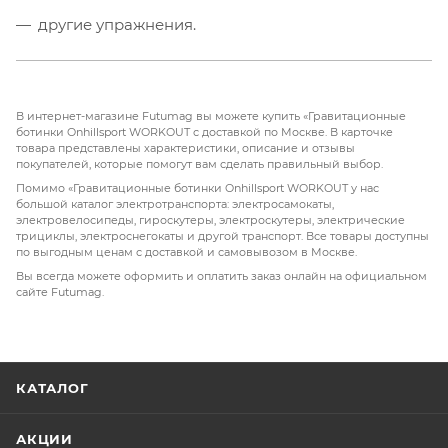
другие упражнения.
В интернет-магазине Futumag вы можете купить «Гравитационные
ботинки Onhillsport WORKOUT с доставкой по Москве. В карточке
товара представлены характеристики, описание и отзывы
покупателей, которые помогут вам сделать правильный выбор.
Помимо «Гравитационные ботинки Onhillsport WORKOUT у нас
большой каталог электротранспорта: электросамокаты,
электровелосипеды, гироскутеры, электроскутеры, электрические
трициклы, электроснегокаты и другой транспорт. Все товары доступны
по выгодным ценам с доставкой и самовывозом в Москве.
Вы всегда можете оформить и оплатить заказ онлайн на официальном
сайте Futumag.
КАТАЛОГ
АКЦИИ