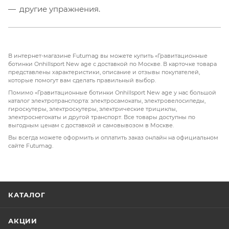
другие упражнения.
В интернет-магазине Futumag вы можете купить «Гравитационные
ботинки Onhillsport New age с доставкой по Москве. В карточке товара
представлены характеристики, описание и отзывы покупателей,
которые помогут вам сделать правильный выбор.
Помимо «Гравитационные ботинки Onhillsport New age у нас большой
каталог электротранспорта: электросамокаты, электровелосипеды,
гироскутеры, электроскутеры, электрические трициклы,
электроснегокаты и другой транспорт. Все товары доступны по
выгодным ценам с доставкой и самовывозом в Москве.
Вы всегда можете оформить и оплатить заказ онлайн на официальном
сайте Futumag.
КАТАЛОГ
АКЦИИ