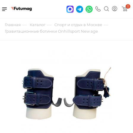
0
—
—
—
Главная
Каталог
Спорт и отдых в Москве
Гравитационные ботинки Onhillsport New age