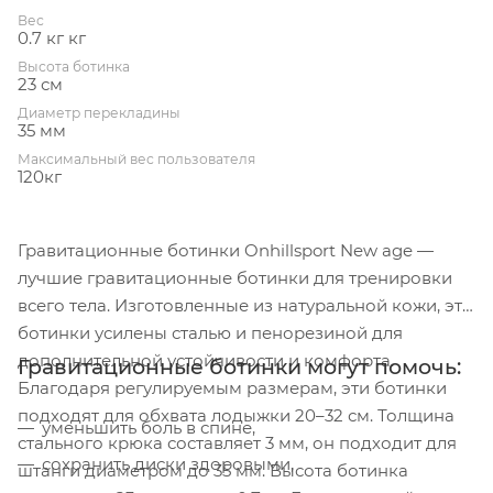
Вес
0.7 кг кг
Высота ботинка
23 см
Диаметр перекладины
35 мм
Максимальный вес пользователя
120кг
Гравитационные ботинки Onhillsport New age —
лучшие гравитационные ботинки для тренировки
всего тела. Изготовленные из натуральной кожи, эти
ботинки усилены сталью и пенорезиной для
дополнительной устойчивости и комфорта.
Гравитационные ботинки могут помочь:
Благодаря регулируемым размерам, эти ботинки
подходят для обхвата лодыжки 20–32 см. Толщина
уменьшить боль в спине,
стального крюка составляет 3 мм, он подходит для
сохранить диски здоровыми,
штанги диаметром до 35 мм. Высота ботинка