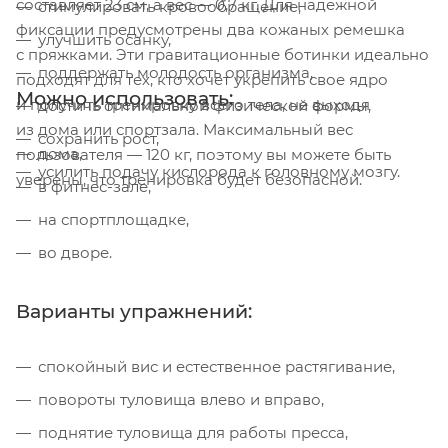
составляет 23 см, а вес — 0,7 кг. Для надежной
стимулировать кровообращение,
фиксации предусмотрены два кожаных ремешка
улучшить осанку,
с пряжками. Эти гравитационные ботинки идеально
поддержать молодость организма,
подходят для тех, кто хочет укрепить свое ядро
Можно использовать:
и получить тренировку всего тела, не выходя
достичь оптимальной физической формы,
из дома или спортзала. Максимальный вес
сохранить рост,
дома,
пользователя — 120 кг, поэтому вы можете быть
усилить подачу кислорода к головному мозгу.
уверены, что тренировка будет безопасной.
в фитнес-зале,
на спортплощадке,
во дворе.
Варианты упражнений:
спокойный вис и естественное растягивание,
повороты туловища влево и вправо,
поднятие туловища для работы пресса,